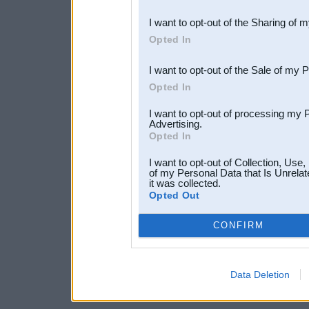
also be disclosed by us to 
I want to opt-out of the Sharing of 
Downstream Participants
th
Opted In
third parties.
I want to opt-out of the Sale of my 
Opted In
I want to opt-out of processing my 
Advertising.
Opted In
I want to opt-out of Collection, Use
of my Personal Data that Is Unrelat
it was collected.
Opted Out
CONFIRM
Data Deletion