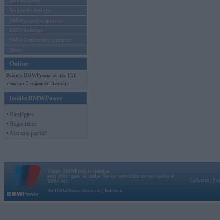
Mēneša BMW
Sērijveida tūnings
BMW pasaules jaunumi
BMW koncepti
BMW konkurentu jaunumi
Moto
Online
Pašreiz BMWPower skatās 151
viesi un 3 reģistrēti lietotāji.
Ienākt BMWPower
• Pieslēgties
• Reģistrēties
• Aizmirsi paroli?
Vortāls BMWPower.lv darbojas
kopš 2002. gada 14. maija. Tas nav auto klubs un nav saistīts ar
Galvena
|
Fo
BMW AG.
Par BMWPower
|
Kontakti
|
Reklāma