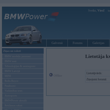
Sveiks,
Viesi!
Ie
Galvenā
Forums
Galerijas
Ziņas un raksti
Lietotāja k
BMW modeļu jaunumi
BMW testi
Tehnoloģijas & sasniegumi
BMW Latvijā
Lietotājvārds:
Offline
MINI
Ziņojumi forumā:
Rolls-Royce
Pasākumi
Vadāmības tests
Autosports
BMWPower aktuāli
Reklāmas raksti