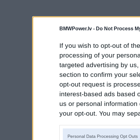
BMWPower.lv -
Do Not Process My
If you wish to opt-out of the
processing of your personal
targeted advertising by us
section to confirm your sel
opt-out request is proces
interest-based ads based o
us or personal information d
your opt-out. You may separ
disclosure of your personal
IAB’s list of downstream pa
Personal Data Processing Opt Outs