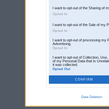
also be disclosed by us to 
I want to opt-out of the Sharing of 
Downstream Participants
th
Opted In
third parties.
I want to opt-out of the Sale of my 
Opted In
I want to opt-out of processing my 
Advertising.
Opted In
I want to opt-out of Collection, Use
of my Personal Data that Is Unrelat
it was collected.
Opted Out
CONFIRM
Data Deletion