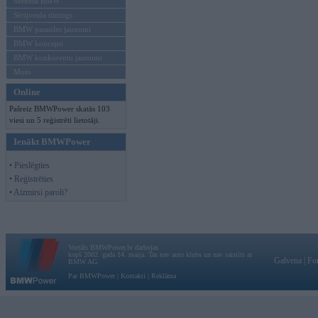
Mēneša BMW
Sērijveida tūnings
BMW pasaules jaunumi
BMW koncepti
BMW konkurentu jaunumi
Moto
Online
Pašreiz BMWPower skatās 103
viesi un 5 reģistrēti lietotāji.
Ienākt BMWPower
• Pieslēgties
• Reģistrēties
• Aizmirsi paroli?
Vortāls BMWPower.lv darbojas
kopš 2002. gada 14. maija. Tas nav auto klubs un nav saistīts ar
Galvena
|
Fo
BMW AG.
Par BMWPower
|
Kontakti
|
Reklāma