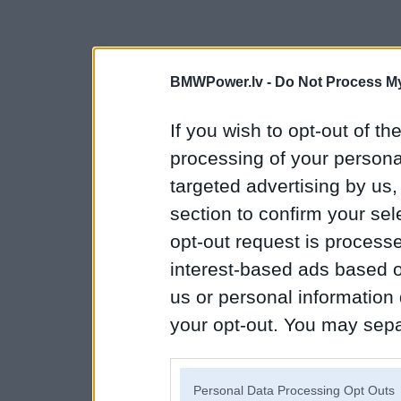
BMWPower.lv -
Do Not Process My
If you wish to opt-out of the
processing of your personal
targeted advertising by us
section to confirm your sel
opt-out request is proces
interest-based ads based o
us or personal information d
your opt-out. You may separ
disclosure of your personal
IAB’s list of downstream pa
Personal Data Processing Opt Outs