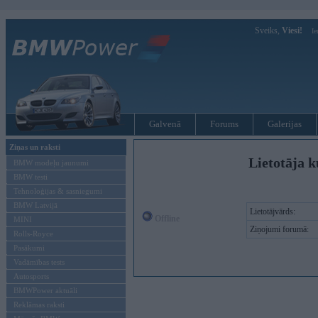
Sveiks,
Viesi!
Ie
Galvenā
Forums
Galerijas
Ziņas un raksti
Lietotāja k
BMW modeļu jaunumi
BMW testi
Tehnoloģijas & sasniegumi
BMW Latvijā
Lietotājvārds:
Offline
MINI
Ziņojumi forumā:
Rolls-Royce
Pasākumi
Vadāmības tests
Autosports
BMWPower aktuāli
Reklāmas raksti