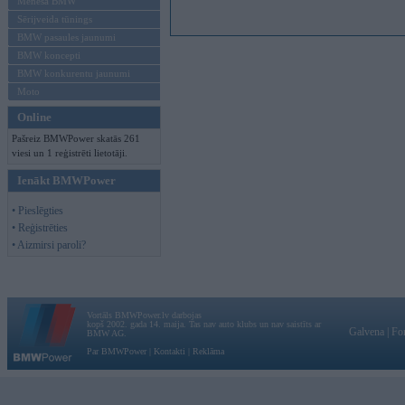
Mēneša BMW
Sērijveida tūnings
BMW pasaules jaunumi
BMW koncepti
BMW konkurentu jaunumi
Moto
Online
Pašreiz BMWPower skatās 261
viesi un 1 reģistrēti lietotāji.
Ienākt BMWPower
• Pieslēgties
• Reģistrēties
• Aizmirsi paroli?
Vortāls BMWPower.lv darbojas
kopš 2002. gada 14. maija. Tas nav auto klubs un nav saistīts ar
Galvena
|
Fo
BMW AG.
Par BMWPower
|
Kontakti
|
Reklāma