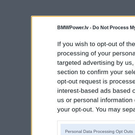
BMWPower.lv -
Do Not Process My
If you wish to opt-out of the
processing of your personal
targeted advertising by us
section to confirm your sel
opt-out request is proces
interest-based ads based o
us or personal information d
your opt-out. You may separ
disclosure of your personal
IAB’s list of downstream pa
Personal Data Processing Opt Outs