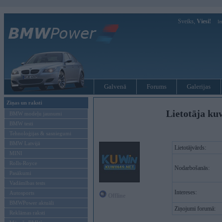
Sveiks,
Viesi!
Ie
Galvenā
Forums
Galerijas
Ziņas un raksti
Lietotāja ku
BMW modeļu jaunumi
BMW testi
Tehnoloģijas & sasniegumi
BMW Latvijā
Lietotājvārds:
MINI
Rolls-Royce
Nodarbošanās:
Pasākumi
Vadāmības tests
Intereses:
Autosports
Offline
BMWPower aktuāli
Ziņojumi forumā:
Reklāmas raksti