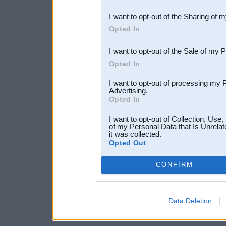
also be disclosed by us to 
I want to opt-out of the Sharing of 
Downstream Participants
th
Opted In
third parties.
I want to opt-out of the Sale of my 
Opted In
I want to opt-out of processing my 
Advertising.
Opted In
I want to opt-out of Collection, Use
of my Personal Data that Is Unrelat
it was collected.
Opted Out
CONFIRM
Data Deletion