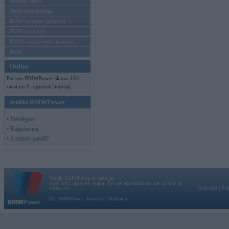
Mēneša BMW
Sērijveida tūnings
BMW pasaules jaunumi
BMW koncepti
BMW konkurentu jaunumi
Moto
Online
Pašreiz BMWPower skatās 164
viesi un 0 reģistrēti lietotāji.
Ienākt BMWPower
• Pieslēgties
• Reģistrēties
• Aizmirsi paroli?
Vortāls BMWPower.lv darbojas
kopš 2002. gada 14. maija. Tas nav auto klubs un nav saistīts ar
Galvena
|
Fo
BMW AG.
Par BMWPower
|
Kontakti
|
Reklāma