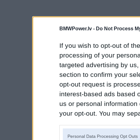
BMWPower.lv -
Do Not Process My
If you wish to opt-out of the
processing of your personal
targeted advertising by us
section to confirm your sel
opt-out request is proces
interest-based ads based o
us or personal information d
your opt-out. You may separ
disclosure of your personal
IAB’s list of downstream pa
Personal Data Processing Opt Outs