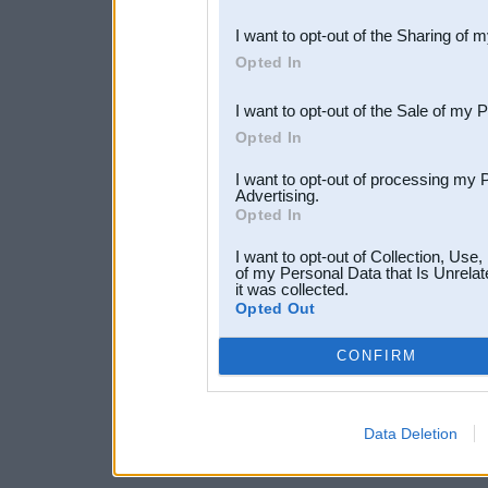
also be disclosed by us to 
I want to opt-out of the Sharing of 
Downstream Participants
th
Opted In
third parties.
I want to opt-out of the Sale of my 
Opted In
I want to opt-out of processing my 
Advertising.
Opted In
I want to opt-out of Collection, Use
of my Personal Data that Is Unrelat
it was collected.
Opted Out
CONFIRM
Data Deletion