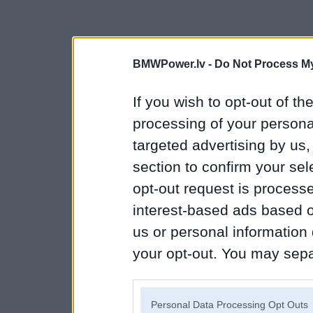
BMWPower.lv -
Do Not Process My
If you wish to opt-out of the
processing of your personal
targeted advertising by us
section to confirm your sel
opt-out request is proces
interest-based ads based o
us or personal information d
your opt-out. You may separ
disclosure of your personal
IAB’s list of downstream pa
Personal Data Processing Opt Outs