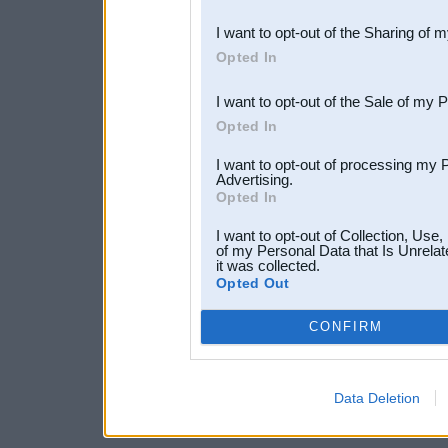
also be disclosed by us to 
I want to opt-out of the Sharing of 
Downstream Participants
th
Opted In
third parties.
I want to opt-out of the Sale of my 
Opted In
I want to opt-out of processing my 
Advertising.
Opted In
I want to opt-out of Collection, Use
of my Personal Data that Is Unrelat
it was collected.
Opted Out
CONFIRM
Data Deletion