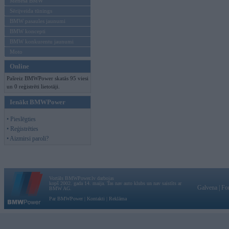
Mēneša BMW
Sērijveida tūnings
BMW pasaules jaunumi
BMW koncepti
BMW konkurentu jaunumi
Moto
Online
Pašreiz BMWPower skatās 95 viesi
un 0 reģistrēti lietotāji.
Ienākt BMWPower
• Pieslēgties
• Reģistrēties
• Aizmirsi paroli?
Vortāls BMWPower.lv darbojas
kopš 2002. gada 14. maija. Tas nav auto klubs un nav saistīts ar
Galvena
|
Fo
BMW AG.
Par BMWPower
|
Kontakti
|
Reklāma