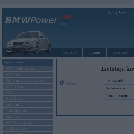
Sveiks,
Viesi!
Ie
Galvenā
Forums
Galerijas
Ziņas un raksti
Lietotāja ku
BMW modeļu jaunumi
BMW testi
Tehnoloģijas & sasniegumi
Lietotājvārds:
Offline
BMW Latvijā
Nodarbošanās:
MINI
Ziņojumi forumā:
Rolls-Royce
Pasākumi
Vadāmības tests
Autosports
BMWPower aktuāli
Reklāmas raksti