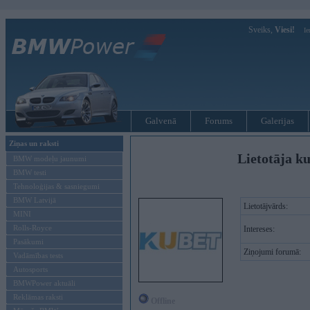
Sveiks,
Viesi!
Ie
Galvenā
Forums
Galerijas
Ziņas un raksti
Lietotāja ku
BMW modeļu jaunumi
BMW testi
Tehnoloģijas & sasniegumi
BMW Latvijā
Lietotājvārds:
MINI
Rolls-Royce
Intereses:
Pasākumi
Ziņojumi forumā:
Vadāmības tests
Autosports
BMWPower aktuāli
Reklāmas raksti
Offline