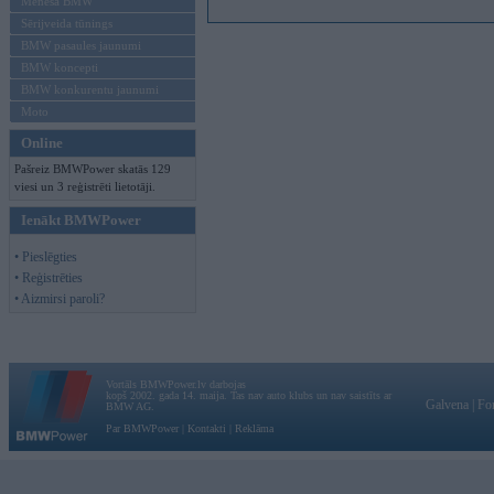
Mēneša BMW
Sērijveida tūnings
BMW pasaules jaunumi
BMW koncepti
BMW konkurentu jaunumi
Moto
Online
Pašreiz BMWPower skatās 129
viesi un 3 reģistrēti lietotāji.
Ienākt BMWPower
• Pieslēgties
• Reģistrēties
• Aizmirsi paroli?
Vortāls BMWPower.lv darbojas
kopš 2002. gada 14. maija. Tas nav auto klubs un nav saistīts ar
Galvena
|
Fo
BMW AG.
Par BMWPower
|
Kontakti
|
Reklāma