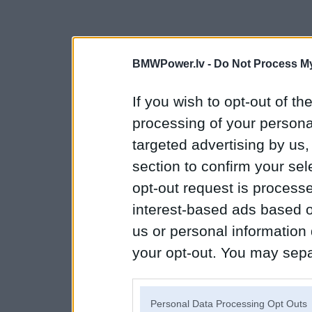
BMWPower.lv -
Do Not Process My
If you wish to opt-out of the
processing of your personal
targeted advertising by us
section to confirm your sel
opt-out request is proces
interest-based ads based o
us or personal information d
your opt-out. You may separ
disclosure of your personal
IAB’s list of downstream pa
Personal Data Processing Opt Outs