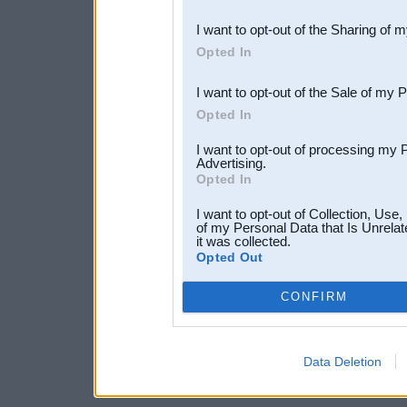
also be disclosed by us to 
I want to opt-out of the Sharing of 
Downstream Participants
th
Opted In
third parties.
I want to opt-out of the Sale of my 
Opted In
I want to opt-out of processing my 
Advertising.
Opted In
I want to opt-out of Collection, Use
of my Personal Data that Is Unrelat
it was collected.
Opted Out
CONFIRM
Data Deletion