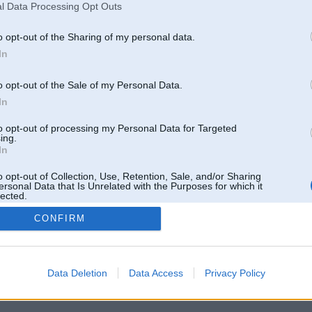
l Data Processing Opt Outs
o opt-out of the Sharing of my personal data.
In
o opt-out of the Sale of my Personal Data.
In
to opt-out of processing my Personal Data for Targeted
ing.
In
o opt-out of Collection, Use, Retention, Sale, and/or Sharing
ersonal Data that Is Unrelated with the Purposes for which it
lected.
Out
CONFIRM
 un nav saistīts ar
Galvena
|
Forums
|
Galerijas
|
Reģistrācija
|
Lietotaāji
|
Meklētājs
|
Reklā
Data Deletion
Data Access
Privacy Policy