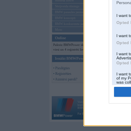
Mēneša BMW
Persona
Sērijveida tūnings
BMW pasaules jaunumi
I want t
BMW koncepti
Opted 
BMW konkurentu jaunumi
Moto
I want t
Online
Opted 
Pašreiz BMWPower skatās 152
viesi un 4 reģistrēti lietotāji.
I want 
Advertis
Ienākt BMWPower
Opted 
• Pieslēgties
• Reģistrēties
I want t
of my P
• Aizmirsi paroli?
was col
Opted 
Vortāls BMWPower.lv darbojas
kopš 2002. gada 14. maija. Tas nav auto klubs
BMW AG.
Par BMWPower
|
Kontakti
|
Reklāma