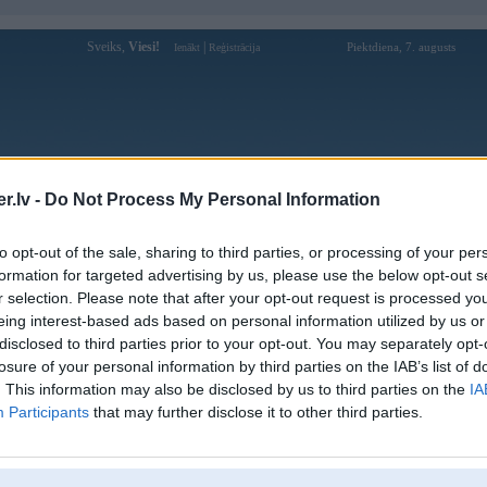
Sveiks,
Viesi!
|
Piektdiena, 7. augusts
Ienākt
Reģistrācija
Forums
Galerijas
Reģistrācija
Lietotāji
Meklētājs
.lv -
Do Not Process My Personal Information
Lietotāja kubettaitv profils
to opt-out of the sale, sharing to third parties, or processing of your per
formation for targeted advertising by us, please use the below opt-out s
Lietotājvārds:
kubettaitv
r selection. Please note that after your opt-out request is processed y
eing interest-based ads based on personal information utilized by us or
Ziņojumi forumā:
0
disclosed to third parties prior to your opt-out. You may separately opt-
Pēdējie ziņojumi forumā
[
]
losure of your personal information by third parties on the IAB’s list of
. This information may also be disclosed by us to third parties on the
IA
Participants
that may further disclose it to other third parties.