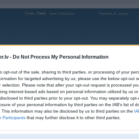
Sveiks,
Viesi!
|
Sestdiena, 8. augusts
Ienākt
Reģistrācija
Forums
Galerijas
Reģistrācija
Lietotāji
Meklētājs
.lv -
Do Not Process My Personal Information
Lietotāja kubetnavy profils
to opt-out of the sale, sharing to third parties, or processing of your per
formation for targeted advertising by us, please use the below opt-out s
Lietotājvārds:
kubetnavy
r selection. Please note that after your opt-out request is processed y
eing interest-based ads based on personal information utilized by us or
Pilsēta:
Priekule
disclosed to third parties prior to your opt-out. You may separately opt-
Ziņojumi forumā:
0
losure of your personal information by third parties on the IAB’s list of
Pēdējie ziņojumi forumā
[
]
. This information may also be disclosed by us to third parties on the
IA
Participants
that may further disclose it to other third parties.