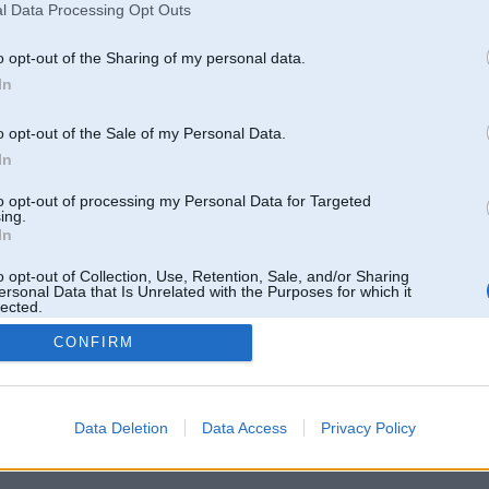
l Data Processing Opt Outs
o opt-out of the Sharing of my personal data.
In
o opt-out of the Sale of my Personal Data.
In
to opt-out of processing my Personal Data for Targeted
ing.
In
o opt-out of Collection, Use, Retention, Sale, and/or Sharing
ersonal Data that Is Unrelated with the Purposes for which it
lected.
Out
CONFIRM
 un nav saistīts ar
Galvena
|
Forums
|
Galerijas
|
Reģistrācija
|
Lietotaāji
|
Meklētājs
|
Reklā
Data Deletion
Data Access
Privacy Policy