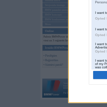
Mēneša BMW
Persona
Sērijveida tūnings
BMW pasaules jaunumi
I want t
BMW koncepti
Opted 
BMW konkurentu jaunumi
Moto
I want t
Online
Opted 
Pašreiz BMWPower skatās 422
viesi un 3 reģistrēti lietotāji.
I want 
Advertis
Ienākt BMWPower
Opted 
• Pieslēgties
• Reģistrēties
I want t
of my P
• Aizmirsi paroli?
was col
Opted 
Vortāls BMWPower.lv darbojas
kopš 2002. gada 14. maija. Tas nav auto klubs
BMW AG.
Par BMWPower
|
Kontakti
|
Reklāma