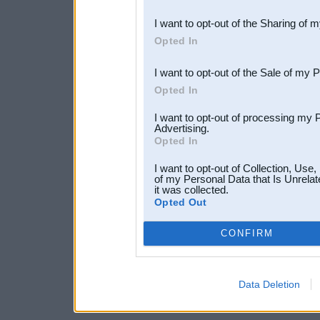
also be disclosed by us to 
I want to opt-out of the Sharing of 
Downstream Participants
th
Opted In
third parties.
I want to opt-out of the Sale of my 
Opted In
I want to opt-out of processing my 
Advertising.
Opted In
I want to opt-out of Collection, Use
of my Personal Data that Is Unrelat
it was collected.
Opted Out
CONFIRM
Data Deletion