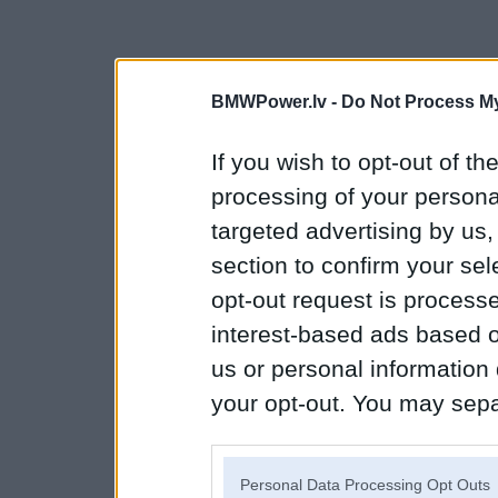
BMWPower.lv -
Do Not Process My
If you wish to opt-out of the
processing of your personal
targeted advertising by us
section to confirm your sel
opt-out request is proces
interest-based ads based o
us or personal information d
your opt-out. You may separ
disclosure of your personal
IAB’s list of downstream pa
Personal Data Processing Opt Outs