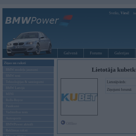
Sveiks,
Viesi!
Ie
Galvenā
Forums
Galerijas
Ziņas un raksti
Lietotāja kubet
BMW modeļu jaunumi
BMW testi
Tehnoloģijas & sasniegumi
Lietotājvārds:
BMW Latvijā
Ziņojumi forumā:
MINI
Rolls-Royce
Pasākumi
Vadāmības tests
Autosports
Offline
BMWPower aktuāli
Reklāmas raksti