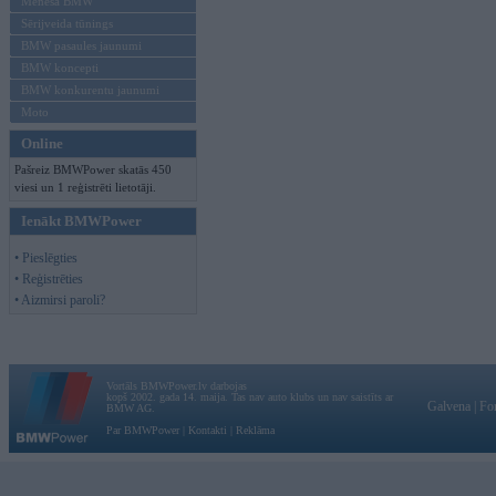
Mēneša BMW
Sērijveida tūnings
BMW pasaules jaunumi
BMW koncepti
BMW konkurentu jaunumi
Moto
Online
Pašreiz BMWPower skatās 450
viesi un 1 reģistrēti lietotāji.
Ienākt BMWPower
• Pieslēgties
• Reģistrēties
• Aizmirsi paroli?
Vortāls BMWPower.lv darbojas
kopš 2002. gada 14. maija. Tas nav auto klubs un nav saistīts ar
Galvena
|
Fo
BMW AG.
Par BMWPower
|
Kontakti
|
Reklāma