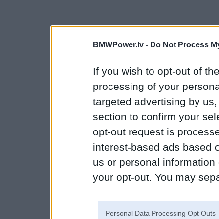
BMWPower.lv -
Do Not Process My
If you wish to opt-out of the
processing of your personal
targeted advertising by us
section to confirm your sel
opt-out request is proces
interest-based ads based o
us or personal information d
your opt-out. You may separ
disclosure of your personal
IAB’s list of downstream pa
Personal Data Processing Opt Outs