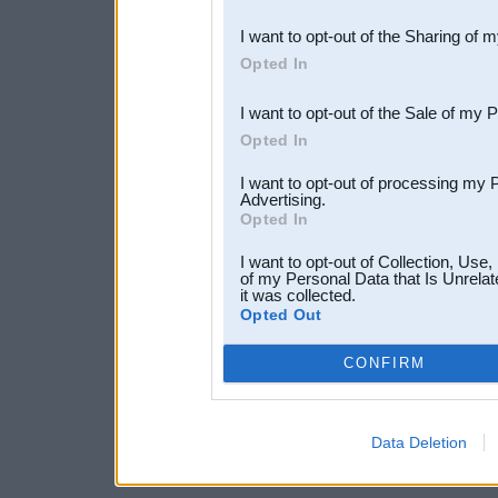
also be disclosed by us to 
I want to opt-out of the Sharing of 
Downstream Participants
th
Opted In
third parties.
I want to opt-out of the Sale of my 
Opted In
I want to opt-out of processing my 
Advertising.
Opted In
I want to opt-out of Collection, Use
of my Personal Data that Is Unrelat
it was collected.
Opted Out
CONFIRM
Data Deletion