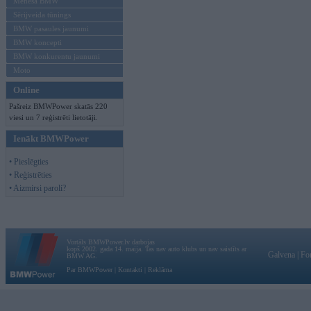
Mēneša BMW
Sērijveida tūnings
BMW pasaules jaunumi
BMW koncepti
BMW konkurentu jaunumi
Moto
Online
Pašreiz BMWPower skatās 220
viesi un 7 reģistrēti lietotāji.
Ienākt BMWPower
• Pieslēgties
• Reģistrēties
• Aizmirsi paroli?
Vortāls BMWPower.lv darbojas
kopš 2002. gada 14. maija. Tas nav auto klubs un nav saistīts ar
Galvena
|
Fo
BMW AG.
Par BMWPower
|
Kontakti
|
Reklāma