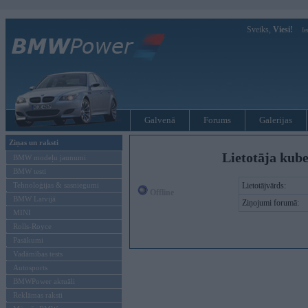
Sveiks,
Viesi!
Ie
Galvenā
Forums
Galerijas
Ziņas un raksti
Lietotāja kub
BMW modeļu jaunumi
BMW testi
Tehnoloģijas & sasniegumi
Lietotājvārds:
Offline
BMW Latvijā
Ziņojumi forumā:
MINI
Rolls-Royce
Pasākumi
Vadāmības tests
Autosports
BMWPower aktuāli
Reklāmas raksti