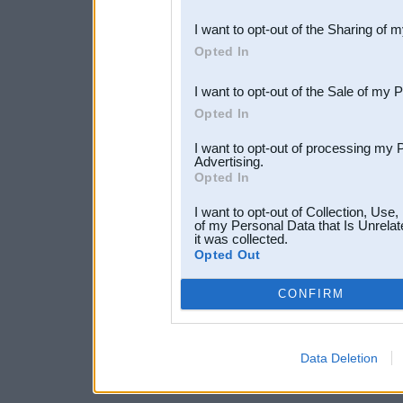
also be disclosed by us to 
I want to opt-out of the Sharing of 
Downstream Participants
th
Opted In
third parties.
I want to opt-out of the Sale of my 
Opted In
I want to opt-out of processing my 
Advertising.
Opted In
I want to opt-out of Collection, Use
of my Personal Data that Is Unrelat
it was collected.
Opted Out
CONFIRM
Data Deletion