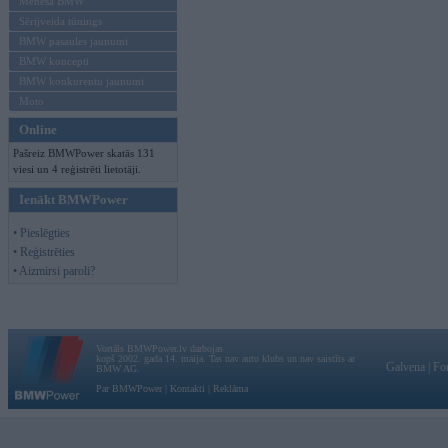
Mēneša BMW
Sērijveida tūnings
BMW pasaules jaunumi
BMW koncepti
BMW konkurentu jaunumi
Moto
Online
Pašreiz BMWPower skatās 131
viesi un 4 reģistrēti lietotāji.
Ienākt BMWPower
• Pieslēgties
• Reģistrēties
• Aizmirsi paroli?
Vortāls BMWPower.lv darbojas
kopš 2002. gada 14. maija. Tas nav auto klubs un nav saistīts ar
Galvena
|
Fo
BMW AG.
Par BMWPower
|
Kontakti
|
Reklāma