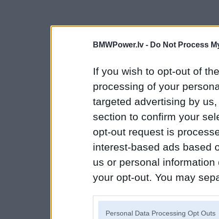
BMWPower.lv -
Do Not Process My
If you wish to opt-out of the
processing of your personal
targeted advertising by us
section to confirm your sel
opt-out request is proces
interest-based ads based o
us or personal information d
your opt-out. You may separ
disclosure of your personal
IAB’s list of downstream pa
Personal Data Processing Opt Outs