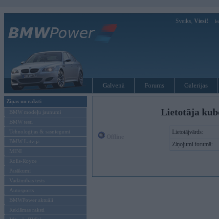
Sveiks,
Viesi!
Ie
Galvenā
Forums
Galerijas
Ziņas un raksti
Lietotāja kub
BMW modeļu jaunumi
BMW testi
Tehnoloģijas & sasniegumi
Lietotājvārds:
Offline
BMW Latvijā
Ziņojumi forumā:
MINI
Rolls-Royce
Pasākumi
Vadāmības tests
Autosports
BMWPower aktuāli
Reklāmas raksti