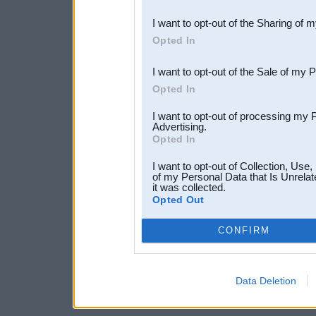
also be disclosed by us to 
I want to opt-out of the Sharing of 
Downstream Participants
th
Opted In
third parties.
I want to opt-out of the Sale of my 
Opted In
I want to opt-out of processing my 
Advertising.
Opted In
I want to opt-out of Collection, Use
of my Personal Data that Is Unrelat
it was collected.
Opted Out
CONFIRM
Data Deletion