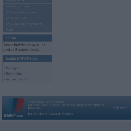
Mēneša BMW
Sērijveida tūnings
BMW pasaules jaunumi
BMW koncepti
BMW konkurentu jaunumi
Moto
Online
Pašreiz BMWPower skatās 134
viesi un 6 reģistrēti lietotāji.
Ienākt BMWPower
• Pieslēgties
• Reģistrēties
• Aizmirsi paroli?
Vortāls BMWPower.lv darbojas
kopš 2002. gada 14. maija. Tas nav auto klubs un nav saistīts ar
Galvena
|
Fo
BMW AG.
Par BMWPower
|
Kontakti
|
Reklāma