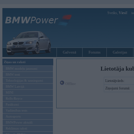
Sveiks,
Viesi!
Ie
Galvenā
Forums
Galerijas
Ziņas un raksti
Lietotāja ku
BMW modeļu jaunumi
BMW testi
Tehnoloģijas & sasniegumi
Lietotājvārds:
Offline
BMW Latvijā
Ziņojumi forumā:
MINI
Rolls-Royce
Pasākumi
Vadāmības tests
Autosports
BMWPower aktuāli
Reklāmas raksti