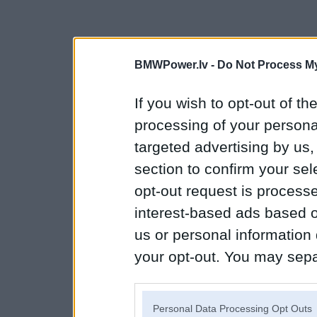
BMWPower.lv -
Do Not Process My
If you wish to opt-out of the
processing of your personal
targeted advertising by us
section to confirm your sel
opt-out request is proces
interest-based ads based o
us or personal information d
your opt-out. You may separ
disclosure of your personal
IAB’s list of downstream pa
Personal Data Processing Opt Outs