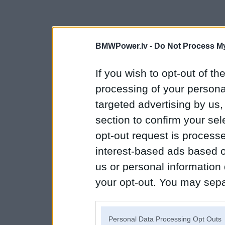
BMWPower.lv -
Do Not Process My
If you wish to opt-out of the
processing of your personal
targeted advertising by us
section to confirm your sel
opt-out request is proces
interest-based ads based o
us or personal information d
your opt-out. You may separ
disclosure of your personal
IAB’s list of downstream pa
Personal Data Processing Opt Outs