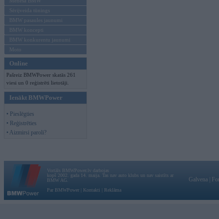
Mēneša BMW
Sērijveida tūnings
BMW pasaules jaunumi
BMW koncepti
BMW konkurentu jaunumi
Moto
Online
Pašreiz BMWPower skatās 261
viesi un 0 reģistrēti lietotāji.
Ienākt BMWPower
• Pieslēgties
• Reģistrēties
• Aizmirsi paroli?
Vortāls BMWPower.lv darbojas
kopš 2002. gada 14. maija. Tas nav auto klubs un nav saistīts ar
Galvena
|
Fo
BMW AG.
Par BMWPower
|
Kontakti
|
Reklāma