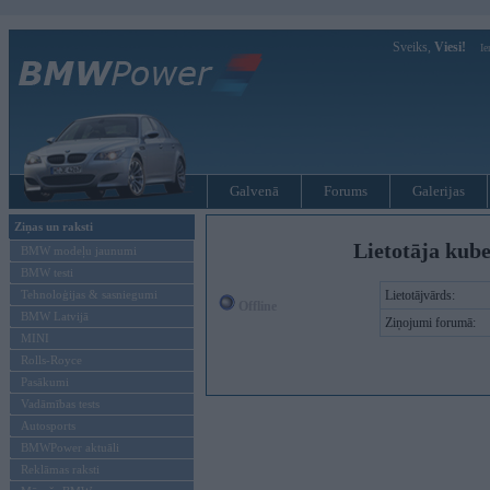
Sveiks,
Viesi!
Ie
Galvenā
Forums
Galerijas
Ziņas un raksti
Lietotāja kub
BMW modeļu jaunumi
BMW testi
Tehnoloģijas & sasniegumi
Lietotājvārds:
Offline
BMW Latvijā
Ziņojumi forumā:
MINI
Rolls-Royce
Pasākumi
Vadāmības tests
Autosports
BMWPower aktuāli
Reklāmas raksti