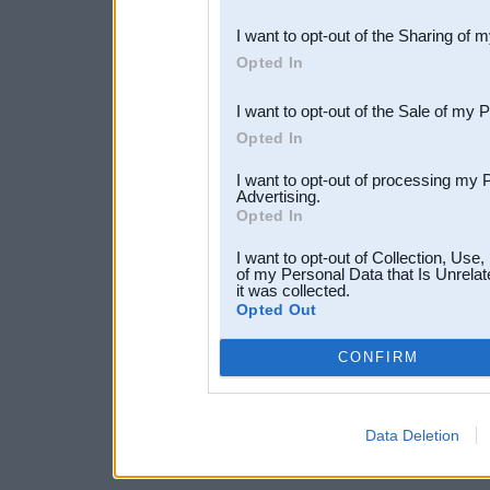
also be disclosed by us to 
I want to opt-out of the Sharing of 
Downstream Participants
th
Opted In
third parties.
I want to opt-out of the Sale of my 
Opted In
I want to opt-out of processing my 
Advertising.
Opted In
I want to opt-out of Collection, Use
of my Personal Data that Is Unrelat
it was collected.
Opted Out
CONFIRM
Data Deletion