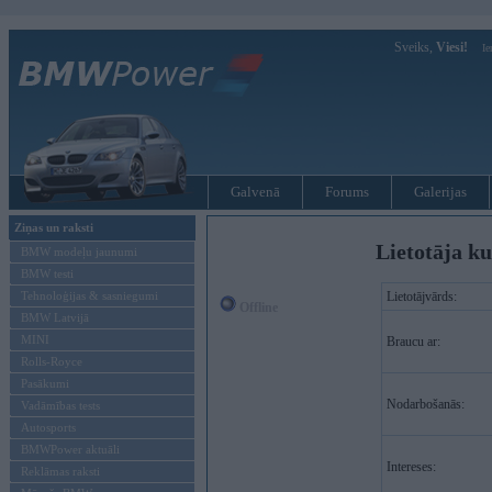
Sveiks,
Viesi!
Ie
Galvenā
Forums
Galerijas
Ziņas un raksti
Lietotāja ku
BMW modeļu jaunumi
BMW testi
Tehnoloģijas & sasniegumi
Lietotājvārds:
Offline
BMW Latvijā
MINI
Braucu ar:
Rolls-Royce
Pasākumi
Nodarbošanās:
Vadāmības tests
Autosports
BMWPower aktuāli
Intereses:
Reklāmas raksti