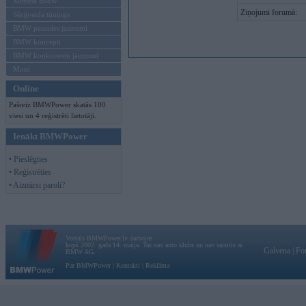
Mēneša BMW
Ziņojumi forumā:
Sērijveida tūnings
BMW pasaules jaunumi
BMW koncepti
BMW konkurentu jaunumi
Moto
Online
Pašreiz BMWPower skatās 100
viesi un 4 reģistrēti lietotāji.
Ienākt BMWPower
• Pieslēgties
• Reģistrēties
• Aizmirsi paroli?
Vortāls BMWPower.lv darbojas
kopš 2002. gada 14. maija. Tas nav auto klubs un nav saistīts ar
Galvena
|
Fo
BMW AG.
Par BMWPower
|
Kontakti
|
Reklāma