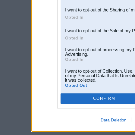
also be disclosed by us to 
I want to opt-out of the Sharing of 
Downstream Participants
th
Opted In
third parties.
I want to opt-out of the Sale of my 
Opted In
I want to opt-out of processing my 
Advertising.
Opted In
I want to opt-out of Collection, Use
of my Personal Data that Is Unrelat
it was collected.
Opted Out
CONFIRM
Data Deletion