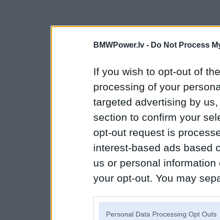
BMWPower.lv -
Do Not Process My
If you wish to opt-out of the
processing of your personal
targeted advertising by us
section to confirm your sel
opt-out request is proces
interest-based ads based o
us or personal information d
your opt-out. You may separ
disclosure of your personal
IAB’s list of downstream pa
Personal Data Processing Opt Outs