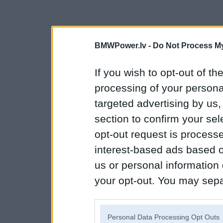
BMWPower.lv -
Do Not Process My
If you wish to opt-out of the
processing of your personal
targeted advertising by us
section to confirm your sel
opt-out request is proces
interest-based ads based o
us or personal information d
your opt-out. You may separ
disclosure of your personal
IAB’s list of downstream pa
Personal Data Processing Opt Outs