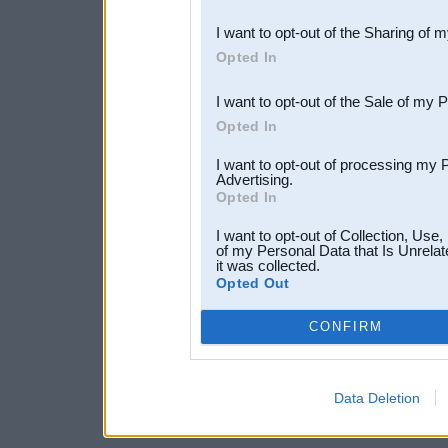
also be disclosed by us to 
I want to opt-out of the Sharing of 
Downstream Participants
th
Opted In
third parties.
I want to opt-out of the Sale of my 
Opted In
I want to opt-out of processing my 
Advertising.
Opted In
I want to opt-out of Collection, Use
of my Personal Data that Is Unrelat
it was collected.
Opted Out
CONFIRM
Data Deletion