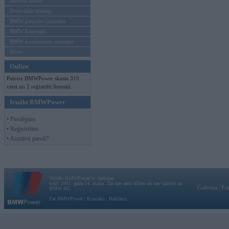
Mēneša BMW
Sērijveida tūnings
BMW pasaules jaunumi
BMW koncepti
BMW konkurentu jaunumi
Moto
Online
Pašreiz BMWPower skatās 319
viesi un 2 reģistrēti lietotāji.
Ienākt BMWPower
• Pieslēgties
• Reģistrēties
• Aizmirsi paroli?
Vortāls BMWPower.lv darbojas
kopš 2002. gada 14. maija. Tas nav auto klubs un nav saistīts ar
Galvena
|
Fo
BMW AG.
Par BMWPower
|
Kontakti
|
Reklāma