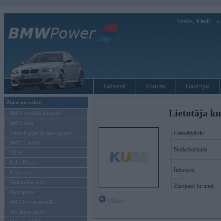
Sveiks,
Viesi!
Ie
Galvenā
Forums
Galerijas
Ziņas un raksti
Lietotāja ku
BMW modeļu jaunumi
BMW testi
Tehnoloģijas & sasniegumi
Lietotājvārds:
BMW Latvijā
Nodarbošanās:
MINI
Rolls-Royce
Intereses:
Pasākumi
Vadāmības tests
Ziņojumi forumā:
Autosports
Offline
BMWPower aktuāli
Reklāmas raksti