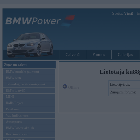
Sveiks,
Viesi!
Ie
Galvenā
Forums
Galerijas
Ziņas un raksti
Lietotāja ku88
BMW modeļu jaunumi
BMW testi
Tehnoloģijas & sasniegumi
Lietotājvārds:
Offline
BMW Latvijā
Ziņojumi forumā:
MINI
Rolls-Royce
Pasākumi
Vadāmības tests
Autosports
BMWPower aktuāli
Reklāmas raksti