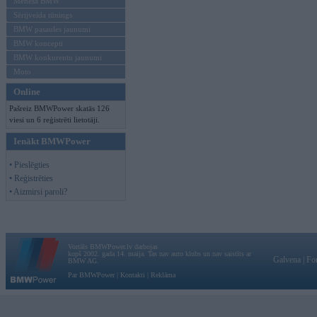
Mēneša BMW
Sērijveida tūnings
BMW pasaules jaunumi
BMW koncepti
BMW konkurentu jaunumi
Moto
Online
Pašreiz BMWPower skatās 126
viesi un 6 reģistrēti lietotāji.
Ienākt BMWPower
• Pieslēgties
• Reģistrēties
• Aizmirsi paroli?
Vortāls BMWPower.lv darbojas
kopš 2002. gada 14. maija. Tas nav auto klubs un nav saistīts ar
Galvena
|
Fo
BMW AG.
Par BMWPower
|
Kontakti
|
Reklāma