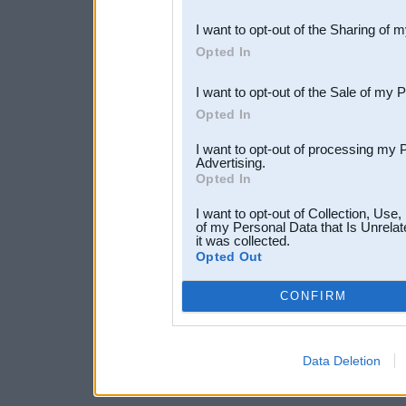
also be disclosed by us to 
I want to opt-out of the Sharing of 
Downstream Participants
th
Opted In
third parties.
I want to opt-out of the Sale of my 
Opted In
I want to opt-out of processing my 
Advertising.
Opted In
I want to opt-out of Collection, Use
of my Personal Data that Is Unrelat
it was collected.
Opted Out
CONFIRM
Data Deletion