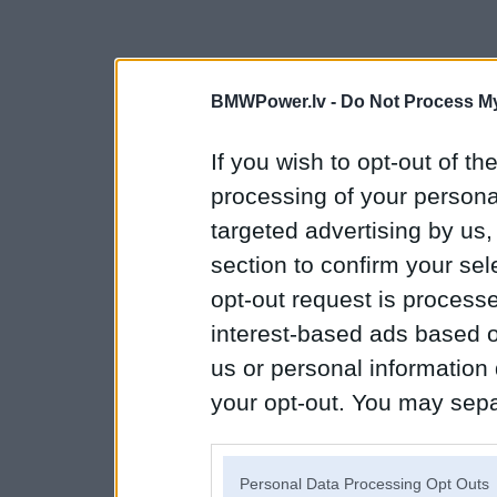
BMWPower.lv -
Do Not Process My
If you wish to opt-out of the
processing of your personal
targeted advertising by us
section to confirm your sel
opt-out request is proces
interest-based ads based o
us or personal information d
your opt-out. You may separ
disclosure of your personal
IAB’s list of downstream pa
Personal Data Processing Opt Outs