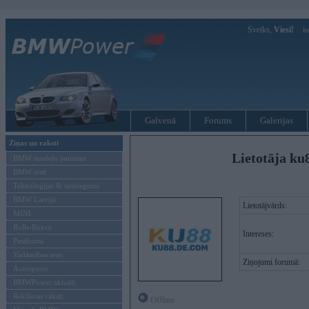
Sveiks,
Viesi!
Ie
Galvenā
Forums
Galerijas
Ziņas un raksti
Lietotāja ku
BMW modeļu jaunumi
BMW testi
Tehnoloģijas & sasniegumi
BMW Latvijā
Lietotājvārds:
MINI
Rolls-Royce
Intereses:
Pasākumi
Vadāmības tests
Ziņojumi forumā:
Autosports
BMWPower aktuāli
Reklāmas raksti
Offline