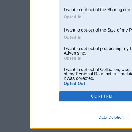
also be disclosed by us to 
I want to opt-out of the Sharing of 
Downstream Participants
th
Opted In
third parties.
I want to opt-out of the Sale of my 
Opted In
I want to opt-out of processing my 
Advertising.
Opted In
I want to opt-out of Collection, Use
of my Personal Data that Is Unrelat
it was collected.
Opted Out
CONFIRM
Data Deletion