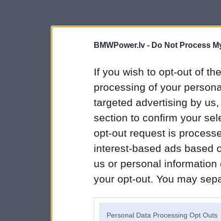
BMWPower.lv -
Do Not Process My
If you wish to opt-out of the
processing of your personal
targeted advertising by us
section to confirm your sel
opt-out request is proces
interest-based ads based o
us or personal information d
your opt-out. You may separ
disclosure of your personal
IAB’s list of downstream pa
Personal Data Processing Opt Outs