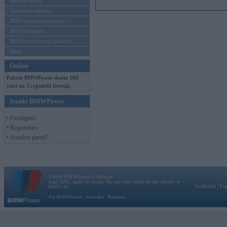
Mēneša BMW
Sērijveida tūnings
BMW pasaules jaunumi
BMW koncepti
BMW konkurentu jaunumi
Moto
Online
Pašreiz BMWPower skatās 166
viesi un 3 reģistrēti lietotāji.
Ienākt BMWPower
• Pieslēgties
• Reģistrēties
• Aizmirsi paroli?
Vortāls BMWPower.lv darbojas
kopš 2002. gada 14. maija. Tas nav auto klubs un nav saistīts ar
Galvena
|
Fo
BMW AG.
Par BMWPower
|
Kontakti
|
Reklāma