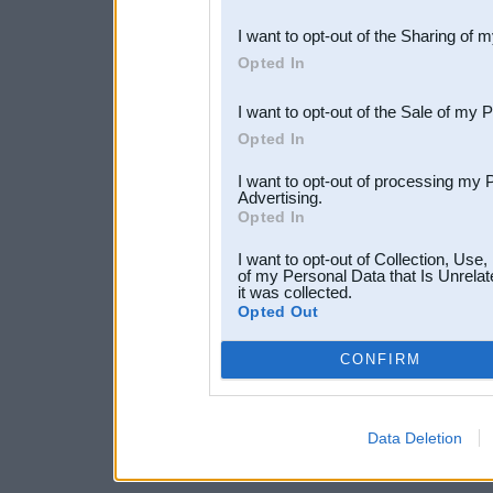
also be disclosed by us to 
I want to opt-out of the Sharing of 
Downstream Participants
th
Opted In
third parties.
I want to opt-out of the Sale of my 
Opted In
I want to opt-out of processing my 
Advertising.
Opted In
I want to opt-out of Collection, Use
of my Personal Data that Is Unrelat
it was collected.
Opted Out
CONFIRM
Data Deletion