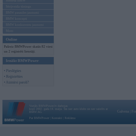
Mēneša BMW
Sērijveida tūnings
BMW pasaules jaunumi
BMW koncepti
BMW konkurentu jaunumi
Moto
Online
Pašreiz BMWPower skatās 82 viesi
un 2 reģistrēti lietotāji.
Ienākt BMWPower
• Pieslēgties
• Reģistrēties
• Aizmirsi paroli?
Vortāls BMWPower.lv darbojas
kopš 2002. gada 14. maija. Tas nav auto klubs un nav saistīts ar
Galvena
|
Fo
BMW AG.
Par BMWPower
|
Kontakti
|
Reklāma