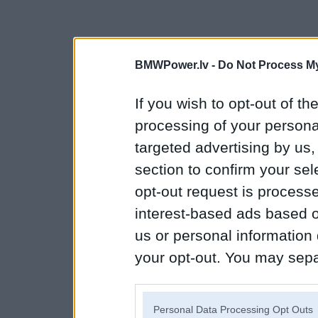
BMWPower.lv -
Do Not Process My
If you wish to opt-out of the
processing of your personal
targeted advertising by us
section to confirm your sel
opt-out request is proces
interest-based ads based o
us or personal information d
your opt-out. You may separ
disclosure of your personal
IAB’s list of downstream pa
Personal Data Processing Opt Outs