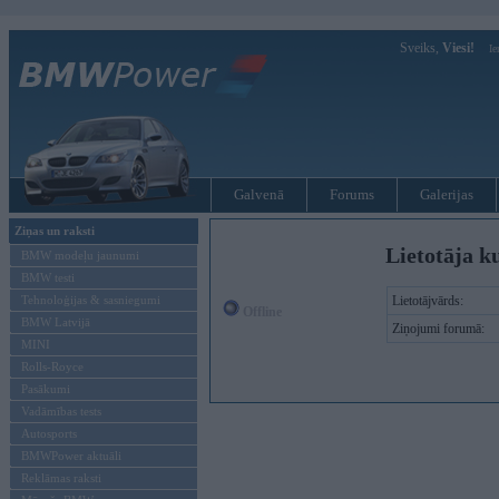
Sveiks,
Viesi!
Ie
Galvenā
Forums
Galerijas
Ziņas un raksti
Lietotāja k
BMW modeļu jaunumi
BMW testi
Tehnoloģijas & sasniegumi
Lietotājvārds:
Offline
BMW Latvijā
Ziņojumi forumā:
MINI
Rolls-Royce
Pasākumi
Vadāmības tests
Autosports
BMWPower aktuāli
Reklāmas raksti