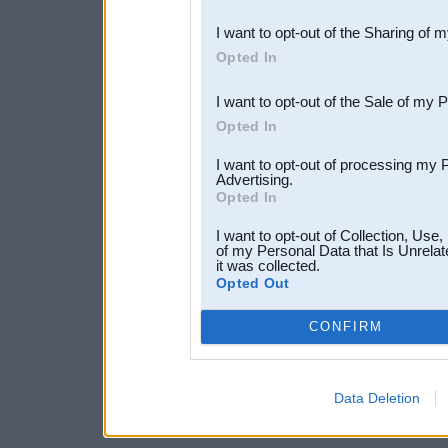
also be disclosed by us to 
I want to opt-out of the Sharing of 
Downstream Participants
th
Opted In
third parties.
I want to opt-out of the Sale of my 
Opted In
I want to opt-out of processing my 
Advertising.
Opted In
I want to opt-out of Collection, Use
of my Personal Data that Is Unrelat
it was collected.
Opted Out
CONFIRM
Data Deletion