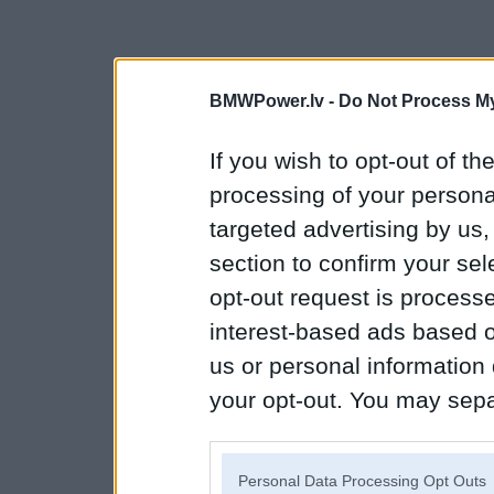
BMWPower.lv -
Do Not Process My
If you wish to opt-out of the
processing of your personal
targeted advertising by us
section to confirm your sel
opt-out request is proces
interest-based ads based o
us or personal information d
your opt-out. You may separ
disclosure of your personal
IAB’s list of downstream pa
Personal Data Processing Opt Outs