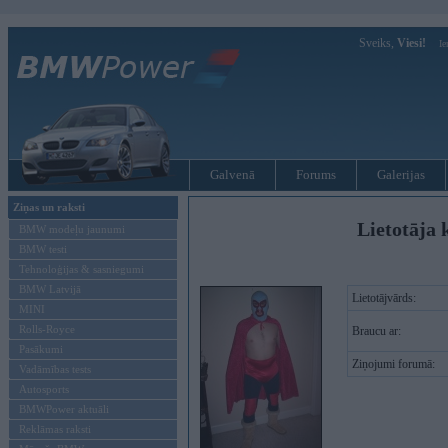
Sveiks,
Viesi!
Ie
Galvenā
Forums
Galerijas
Ziņas un raksti
Lietotāja 
BMW modeļu jaunumi
BMW testi
Tehnoloģijas & sasniegumi
BMW Latvijā
Lietotājvārds:
MINI
Rolls-Royce
Braucu ar:
Pasākumi
Ziņojumi forumā:
Vadāmības tests
Autosports
BMWPower aktuāli
Reklāmas raksti