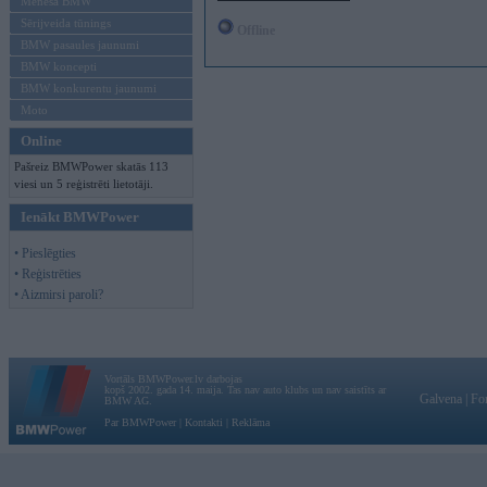
Mēneša BMW
Sērijveida tūnings
Offline
BMW pasaules jaunumi
BMW koncepti
BMW konkurentu jaunumi
Moto
Online
Pašreiz BMWPower skatās 113
viesi un 5 reģistrēti lietotāji.
Ienākt BMWPower
• Pieslēgties
• Reģistrēties
• Aizmirsi paroli?
Vortāls BMWPower.lv darbojas
kopš 2002. gada 14. maija. Tas nav auto klubs un nav saistīts ar
Galvena
|
Fo
BMW AG.
Par BMWPower
|
Kontakti
|
Reklāma