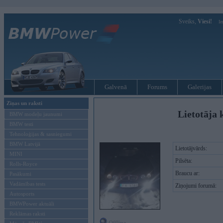
Sveiks,
Viesi!
Ie
Galvenā
Forums
Galerijas
Ziņas un raksti
Lietotāja k
BMW modeļu jaunumi
BMW testi
Tehnoloģijas & sasniegumi
BMW Latvijā
Lietotājvārds:
MINI
Pilsēta:
Rolls-Royce
Braucu ar:
Pasākumi
Vadāmības tests
Ziņojumi forumā:
Autosports
BMWPower aktuāli
Reklāmas raksti