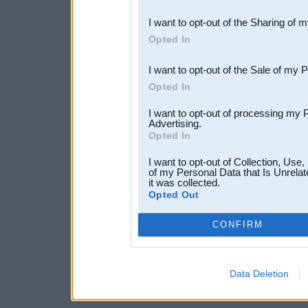
also be disclosed by us to 
I want to opt-out of the Sharing of 
Downstream Participants
th
Opted In
third parties.
I want to opt-out of the Sale of my 
Opted In
I want to opt-out of processing my 
Advertising.
Opted In
I want to opt-out of Collection, Use
of my Personal Data that Is Unrelat
it was collected.
Opted Out
CONFIRM
Data Deletion