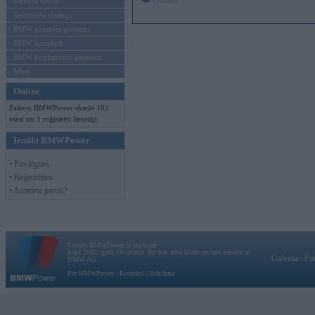
Offline
Mēneša BMW
Sērijveida tūnings
BMW pasaules jaunumi
BMW koncepti
BMW konkurentu jaunumi
Moto
Online
Pašreiz BMWPower skatās 102
viesi un 1 reģistrēti lietotāji.
Ienākt BMWPower
• Pieslēgties
• Reģistrēties
• Aizmirsi paroli?
Vortāls BMWPower.lv darbojas
kopš 2002. gada 14. maija. Tas nav auto klubs un nav saistīts ar
Galvena
|
Fo
BMW AG.
Par BMWPower
|
Kontakti
|
Reklāma