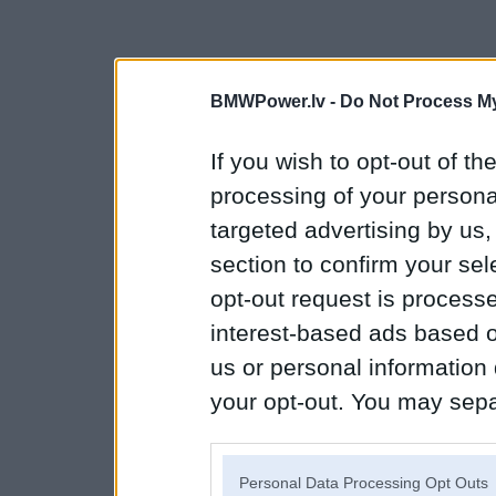
BMWPower.lv -
Do Not Process My
If you wish to opt-out of the
processing of your personal
targeted advertising by us
section to confirm your sel
opt-out request is proces
interest-based ads based o
us or personal information d
your opt-out. You may separ
disclosure of your personal
IAB’s list of downstream pa
Personal Data Processing Opt Outs