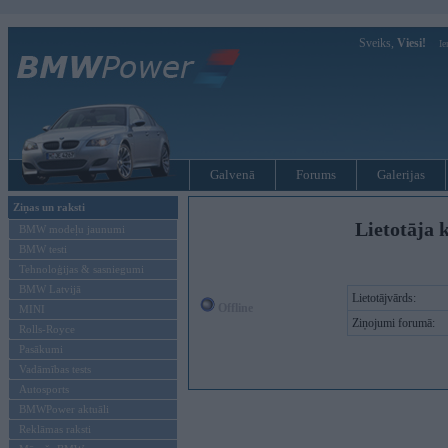
Sveiks,
Viesi!
Ie
Galvenā
Forums
Galerijas
Ziņas un raksti
Lietotāja k
BMW modeļu jaunumi
BMW testi
Tehnoloģijas & sasniegumi
BMW Latvijā
Lietotājvārds:
Offline
MINI
Ziņojumi forumā:
Rolls-Royce
Pasākumi
Vadāmības tests
Autosports
BMWPower aktuāli
Reklāmas raksti