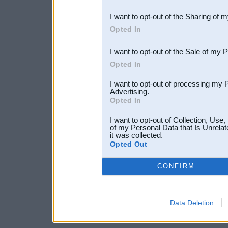
also be disclosed by us to 
I want to opt-out of the Sharing of 
Downstream Participants
th
Opted In
third parties.
I want to opt-out of the Sale of my 
Opted In
I want to opt-out of processing my 
Advertising.
Opted In
I want to opt-out of Collection, Use
of my Personal Data that Is Unrelat
it was collected.
Opted Out
CONFIRM
Data Deletion