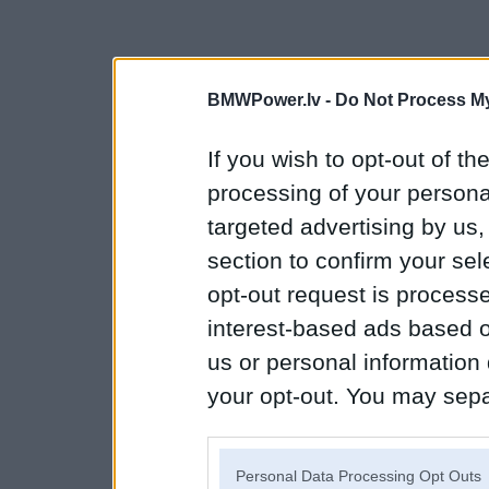
BMWPower.lv -
Do Not Process My
If you wish to opt-out of the
processing of your personal
targeted advertising by us
section to confirm your sel
opt-out request is proces
interest-based ads based o
us or personal information d
your opt-out. You may separ
disclosure of your personal
IAB’s list of downstream pa
Personal Data Processing Opt Outs