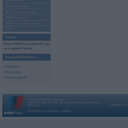
Mēneša BMW
Sērijveida tūnings
BMW pasaules jaunumi
BMW koncepti
BMW konkurentu jaunumi
Moto
Online
Pašreiz BMWPower skatās 96 viesi
un 4 reģistrēti lietotāji.
Ienākt BMWPower
• Pieslēgties
• Reģistrēties
• Aizmirsi paroli?
Vortāls BMWPower.lv darbojas
kopš 2002. gada 14. maija. Tas nav auto klubs un nav saistīts ar
Galvena
|
Fo
BMW AG.
Par BMWPower
|
Kontakti
|
Reklāma