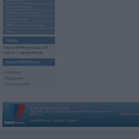
Mēneša BMW
Sērijveida tūnings
BMW pasaules jaunumi
BMW koncepti
BMW konkurentu jaunumi
Moto
Online
Pašreiz BMWPower skatās 207
viesi un 1 reģistrēti lietotāji.
Ienākt BMWPower
• Pieslēgties
• Reģistrēties
• Aizmirsi paroli?
Vortāls BMWPower.lv darbojas
kopš 2002. gada 14. maija. Tas nav auto klubs un nav saistīts ar
Galvena
|
Fo
BMW AG.
Par BMWPower
|
Kontakti
|
Reklāma