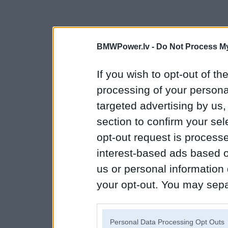
BMWPower.lv -
Do Not Process My
If you wish to opt-out of the
processing of your personal
targeted advertising by us
section to confirm your sel
opt-out request is proces
interest-based ads based o
us or personal information d
your opt-out. You may separ
disclosure of your personal
IAB’s list of downstream pa
Personal Data Processing Opt Outs