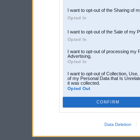
also be disclosed by us to 
I want to opt-out of the Sharing of 
Downstream Participants
th
Opted In
third parties.
I want to opt-out of the Sale of my 
Opted In
I want to opt-out of processing my 
Advertising.
Opted In
I want to opt-out of Collection, Use
of my Personal Data that Is Unrelat
it was collected.
Opted Out
CONFIRM
Data Deletion