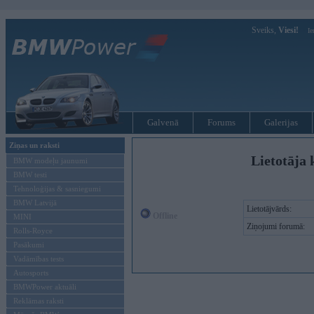
Sveiks,
Viesi!
Ie
Galvenā
Forums
Galerijas
Ziņas un raksti
Lietotāja k
BMW modeļu jaunumi
BMW testi
Tehnoloģijas & sasniegumi
BMW Latvijā
Lietotājvārds:
Offline
MINI
Ziņojumi forumā:
Rolls-Royce
Pasākumi
Vadāmības tests
Autosports
BMWPower aktuāli
Reklāmas raksti