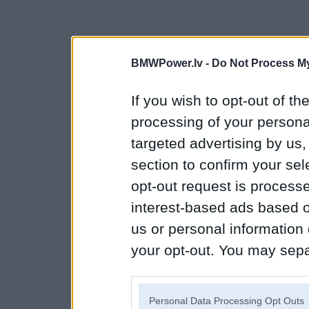
BMWPower.lv -
Do Not Process My
If you wish to opt-out of the
processing of your personal
targeted advertising by us
section to confirm your sel
opt-out request is proces
interest-based ads based o
us or personal information d
your opt-out. You may separ
disclosure of your personal
IAB’s list of downstream pa
Personal Data Processing Opt Outs