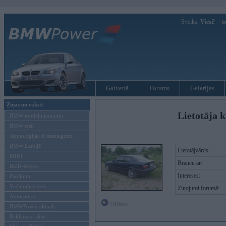
Sveiks,
Viesi!
Ie
Galvenā
Forums
Galerijas
Ziņas un raksti
Lietotāja k
BMW modeļu jaunumi
BMW testi
Tehnoloģijas & sasniegumi
BMW Latvijā
Lietotājvārds:
MINI
Braucu ar:
Rolls-Royce
Intereses:
Pasākumi
Vadāmības tests
Ziņojumi forumā:
Autosports
Offline
BMWPower aktuāli
Reklāmas raksti