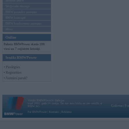
Mēneša BMW
Sērijveida tūnings
BMW pasaules jaunumi
BMW koncepti
BMW konkurentu jaunumi
Moto
Online
Pašreiz BMWPower skatās 188
viesi un 7 reģistrēti lietotāji.
Ienākt BMWPower
• Pieslēgties
• Reģistrēties
• Aizmirsi paroli?
Vortāls BMWPower.lv darbojas
kopš 2002. gada 14. maija. Tas nav auto klubs un nav saistīts ar
Galvena
|
Fo
BMW AG.
Par BMWPower
|
Kontakti
|
Reklāma