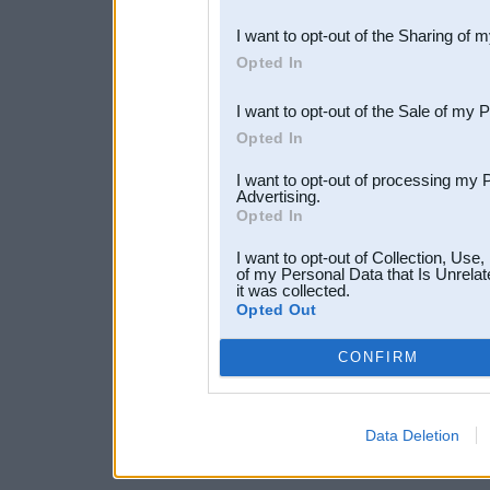
also be disclosed by us to 
I want to opt-out of the Sharing of 
Downstream Participants
th
Opted In
third parties.
I want to opt-out of the Sale of my 
Opted In
I want to opt-out of processing my 
Advertising.
Opted In
I want to opt-out of Collection, Use
of my Personal Data that Is Unrelat
it was collected.
Opted Out
CONFIRM
Data Deletion