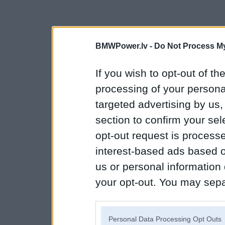
BMWPower.lv -
Do Not Process My
If you wish to opt-out of the
processing of your personal
targeted advertising by us
section to confirm your sel
opt-out request is proces
interest-based ads based o
us or personal information d
your opt-out. You may separ
disclosure of your personal
IAB’s list of downstream pa
Personal Data Processing Opt Outs