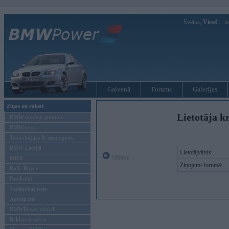
Sveiks,
Viesi!
Ie
Galvenā
Forums
Galerijas
Ziņas un raksti
Lietotāja kr
BMW modeļu jaunumi
BMW testi
Tehnoloģijas & sasniegumi
BMW Latvijā
Lietotājvārds:
Offline
MINI
Ziņojumi forumā:
Rolls-Royce
Pasākumi
Vadāmības tests
Autosports
BMWPower aktuāli
Reklāmas raksti