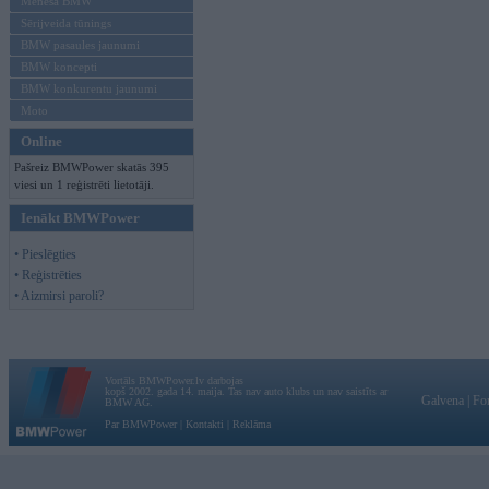
Mēneša BMW
Sērijveida tūnings
BMW pasaules jaunumi
BMW koncepti
BMW konkurentu jaunumi
Moto
Online
Pašreiz BMWPower skatās 395
viesi un 1 reģistrēti lietotāji.
Ienākt BMWPower
• Pieslēgties
• Reģistrēties
• Aizmirsi paroli?
Vortāls BMWPower.lv darbojas
kopš 2002. gada 14. maija. Tas nav auto klubs un nav saistīts ar
Galvena
|
Fo
BMW AG.
Par BMWPower
|
Kontakti
|
Reklāma