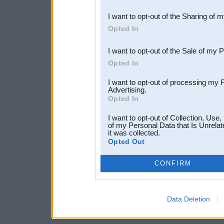
also be disclosed by us to 
I want to opt-out of the Sharing of 
Downstream Participants
th
Opted In
third parties.
I want to opt-out of the Sale of my 
Opted In
I want to opt-out of processing my 
Advertising.
Opted In
I want to opt-out of Collection, Use
of my Personal Data that Is Unrelat
it was collected.
Opted Out
CONFIRM
Data Deletion