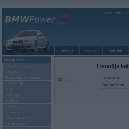
Sveiks,
Viesi!
Ie
Galvenā
Forums
Galerijas
Ziņas un raksti
Lietotāja kq
BMW modeļu jaunumi
BMW testi
Tehnoloģijas & sasniegumi
Lietotājvārds:
Offline
BMW Latvijā
Ziņojumi forumā:
MINI
Rolls-Royce
Pasākumi
Vadāmības tests
Autosports
BMWPower aktuāli
Reklāmas raksti