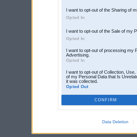
also be disclosed by us to 
I want to opt-out of the Sharing of 
Downstream Participants
th
Opted In
third parties.
I want to opt-out of the Sale of my 
Opted In
I want to opt-out of processing my 
Advertising.
Opted In
I want to opt-out of Collection, Use
of my Personal Data that Is Unrelat
it was collected.
Opted Out
CONFIRM
Data Deletion