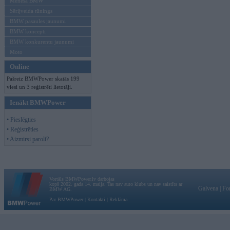
Mēneša BMW
Sērijveida tūnings
BMW pasaules jaunumi
BMW koncepti
BMW konkurentu jaunumi
Moto
Online
Pašreiz BMWPower skatās 199
viesi un 3 reģistrēti lietotāji.
Ienākt BMWPower
• Pieslēgties
• Reģistrēties
• Aizmirsi paroli?
Vortāls BMWPower.lv darbojas
kopš 2002. gada 14. maija. Tas nav auto klubs un nav saistīts ar
Galvena
|
Fo
BMW AG.
Par BMWPower
|
Kontakti
|
Reklāma