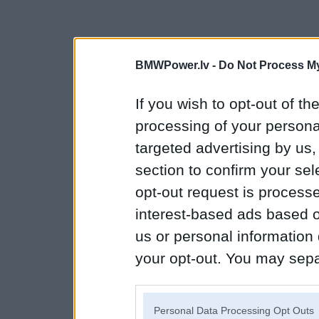
BMWPower.lv -
Do Not Process My
If you wish to opt-out of the
processing of your personal
targeted advertising by us
section to confirm your sel
opt-out request is proces
interest-based ads based o
us or personal information d
your opt-out. You may separ
disclosure of your personal
IAB’s list of downstream pa
Personal Data Processing Opt Outs