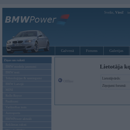
Sveiks,
Viesi!
Ie
Galvenā
Forums
Galerijas
Ziņas un raksti
Lietotāja k
BMW modeļu jaunumi
BMW testi
Tehnoloģijas & sasniegumi
Lietotājvārds:
Offline
BMW Latvijā
Ziņojumi forumā:
MINI
Rolls-Royce
Pasākumi
Vadāmības tests
Autosports
BMWPower aktuāli
Reklāmas raksti