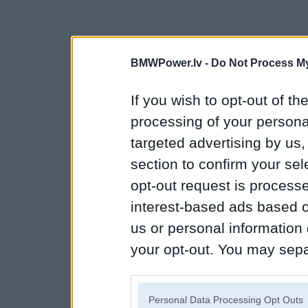
BMWPower.lv -
Do Not Process My
If you wish to opt-out of the
processing of your personal
targeted advertising by us
section to confirm your sel
opt-out request is proces
interest-based ads based o
us or personal information d
your opt-out. You may separ
disclosure of your personal
IAB’s list of downstream pa
Personal Data Processing Opt Outs