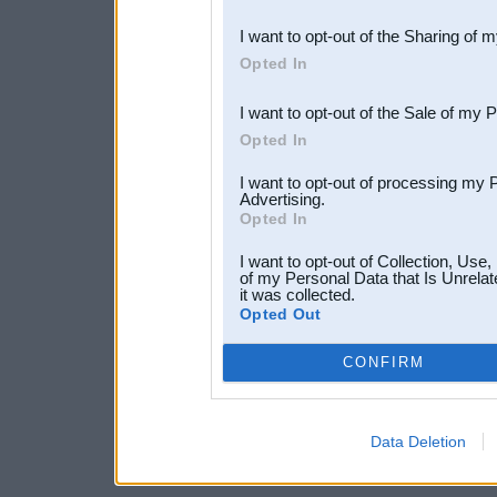
also be disclosed by us to 
I want to opt-out of the Sharing of 
Downstream Participants
th
Opted In
third parties.
I want to opt-out of the Sale of my 
Opted In
I want to opt-out of processing my 
Advertising.
Opted In
I want to opt-out of Collection, Use
of my Personal Data that Is Unrelat
it was collected.
Opted Out
CONFIRM
Data Deletion