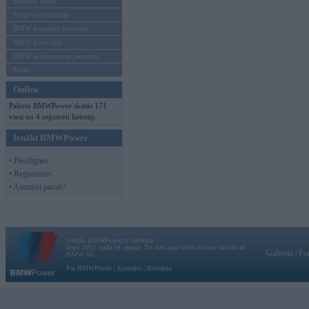
Mēneša BMW
Sērijveida tūnings
BMW pasaules jaunumi
BMW koncepti
BMW konkurentu jaunumi
Moto
Online
Pašreiz BMWPower skatās 171
viesi un 4 reģistrēti lietotāji.
Ienākt BMWPower
• Pieslēgties
• Reģistrēties
• Aizmirsi paroli?
Vortāls BMWPower.lv darbojas
kopš 2002. gada 14. maija. Tas nav auto klubs un nav saistīts ar
Galvena
|
Fo
BMW AG.
Par BMWPower
|
Kontakti
|
Reklāma