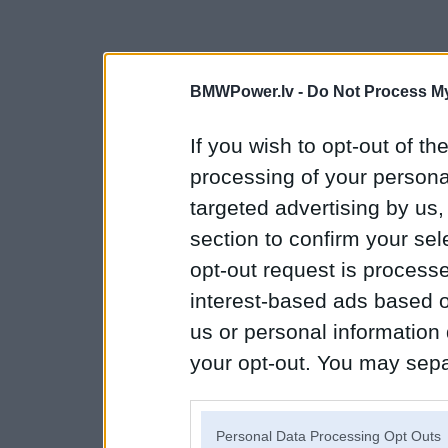
BMWPower.lv -
Do Not Process My
If you wish to opt-out of the
processing of your personal
targeted advertising by us
section to confirm your sel
opt-out request is proces
interest-based ads based o
us or personal information d
your opt-out. You may separ
disclosure of your personal
IAB’s list of downstream pa
Personal Data Processing Opt Outs