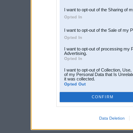
also be disclosed by us to 
I want to opt-out of the Sharing of 
Downstream Participants
th
Opted In
third parties.
I want to opt-out of the Sale of my 
Opted In
I want to opt-out of processing my 
Advertising.
Opted In
I want to opt-out of Collection, Use
of my Personal Data that Is Unrelat
it was collected.
Opted Out
CONFIRM
Data Deletion