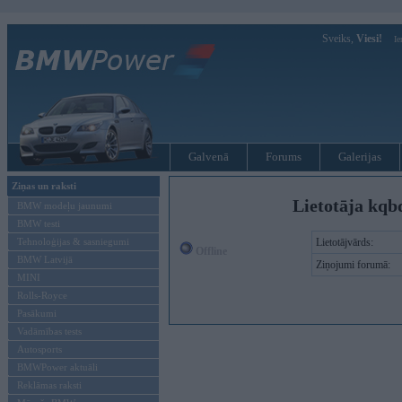
Sveiks,
Viesi!
Ie
Galvenā
Forums
Galerijas
Ziņas un raksti
Lietotāja kqb
BMW modeļu jaunumi
BMW testi
Tehnoloģijas & sasniegumi
Lietotājvārds:
Offline
BMW Latvijā
Ziņojumi forumā:
MINI
Rolls-Royce
Pasākumi
Vadāmības tests
Autosports
BMWPower aktuāli
Reklāmas raksti