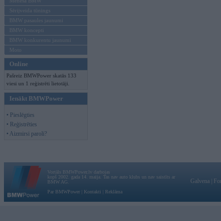
Mēneša BMW
Sērijveida tūnings
BMW pasaules jaunumi
BMW koncepti
BMW konkurentu jaunumi
Moto
Online
Pašreiz BMWPower skatās 133
viesi un 1 reģistrēti lietotāji.
Ienākt BMWPower
• Pieslēgties
• Reģistrēties
• Aizmirsi paroli?
Vortāls BMWPower.lv darbojas
kopš 2002. gada 14. maija. Tas nav auto klubs un nav saistīts ar
Galvena
|
Fo
BMW AG.
Par BMWPower
|
Kontakti
|
Reklāma