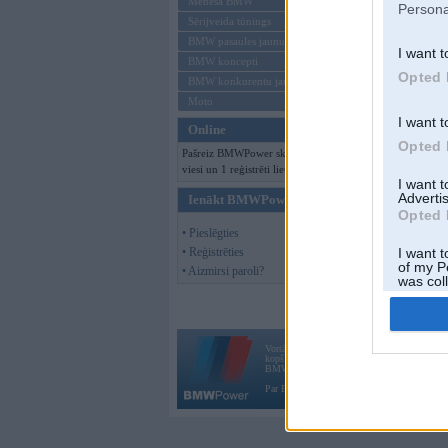
Mēneša BMW
Persona
Sērijveida tūnings
BMW pasaules jaunumi
I want t
BMW koncepti
Opted 
BMW konkurentu jaunumi
Moto
I want t
Online
Opted 
Pašreiz BMWPower skatās 130
viesi un 1 reģistrēti lietotāji.
I want 
Advertis
Ienākt BMWPower
Opted 
• Pieslēgties
• Reģistrēties
I want t
of my P
• Aizmirsi paroli?
was col
Opted 
Vortāls BMWPower.lv darbojas
kopš 2002. gada 14. maija. Tas nav auto klubs
BMW AG.
Par BMWPower
|
Kontakti
|
Reklāma