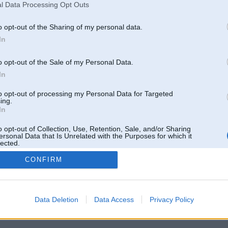
l Data Processing Opt Outs
o opt-out of the Sharing of my personal data.
In
o opt-out of the Sale of my Personal Data.
In
to opt-out of processing my Personal Data for Targeted
ing.
In
o opt-out of Collection, Use, Retention, Sale, and/or Sharing
ersonal Data that Is Unrelated with the Purposes for which it
lected.
Out
CONFIRM
 un nav saistīts ar
Galvena
|
Forums
|
Galerijas
|
Reģistrācija
|
Lietotaāji
|
Meklētājs
|
Reklā
Data Deletion
Data Access
Privacy Policy