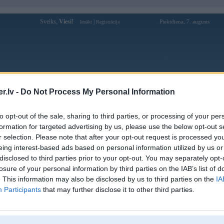
Sveiks,
Viesi!
|
Piektdiena, 7. augusts
Ienākt
Reģistrācija
Forums
Galerijas
Reģistrācija
Lietotāji
Meklētājs
.lv -
Do Not Process My Personal Information
Lietotāja kptamtamto profils
to opt-out of the sale, sharing to third parties, or processing of your per
formation for targeted advertising by us, please use the below opt-out s
Lietotājvārds:
kptamtamto
r selection. Please note that after your opt-out request is processed y
eing interest-based ads based on personal information utilized by us or
Ziņojumi forumā:
0
disclosed to third parties prior to your opt-out. You may separately opt-
Pēdējie ziņojumi forumā
[
]
losure of your personal information by third parties on the IAB’s list of
. This information may also be disclosed by us to third parties on the
IA
Participants
that may further disclose it to other third parties.