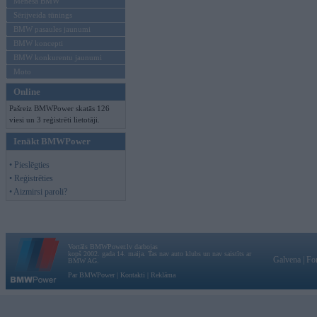
Mēneša BMW
Sērijveida tūnings
BMW pasaules jaunumi
BMW koncepti
BMW konkurentu jaunumi
Moto
Online
Pašreiz BMWPower skatās 126
viesi un 3 reģistrēti lietotāji.
Ienākt BMWPower
• Pieslēgties
• Reģistrēties
• Aizmirsi paroli?
Vortāls BMWPower.lv darbojas
kopš 2002. gada 14. maija. Tas nav auto klubs un nav saistīts ar
Galvena
|
Fo
BMW AG.
Par BMWPower
|
Kontakti
|
Reklāma