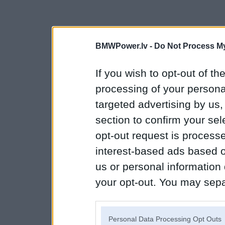
BMWPower.lv -
Do Not Process My
If you wish to opt-out of the
processing of your personal
targeted advertising by us
section to confirm your sel
opt-out request is proces
interest-based ads based o
us or personal information d
your opt-out. You may separ
disclosure of your personal
IAB’s list of downstream pa
Personal Data Processing Opt Outs