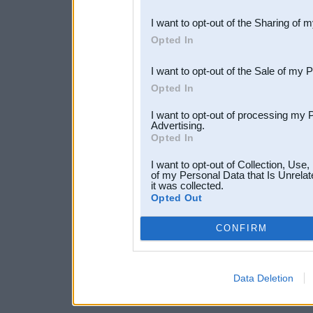
also be disclosed by us to 
I want to opt-out of the Sharing of 
Downstream Participants
th
Opted In
third parties.
I want to opt-out of the Sale of my 
Opted In
I want to opt-out of processing my 
Advertising.
Opted In
I want to opt-out of Collection, Use
of my Personal Data that Is Unrelat
it was collected.
Opted Out
CONFIRM
Data Deletion