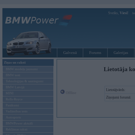
Sveiks,
Viesi!
Ie
Galvenā
Forums
Galerijas
Ziņas un raksti
Lietotāja ko
BMW modeļu jaunumi
BMW testi
Tehnoloģijas & sasniegumi
BMW Latvijā
Lietotājvārds:
Offline
MINI
Ziņojumi forumā:
Rolls-Royce
Pasākumi
Vadāmības tests
Autosports
BMWPower aktuāli
Reklāmas raksti