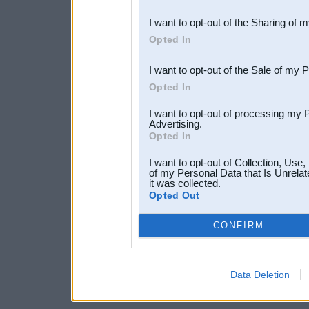
also be disclosed by us to 
I want to opt-out of the Sharing of 
Downstream Participants
th
Opted In
third parties.
I want to opt-out of the Sale of my 
Opted In
I want to opt-out of processing my 
Advertising.
Opted In
I want to opt-out of Collection, Use
of my Personal Data that Is Unrelat
it was collected.
Opted Out
CONFIRM
Data Deletion