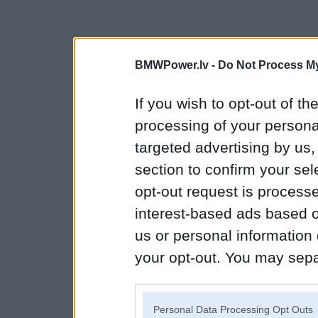
BMWPower.lv -
Do Not Process My
If you wish to opt-out of the
processing of your personal
targeted advertising by us
section to confirm your sel
opt-out request is proces
interest-based ads based o
us or personal information d
your opt-out. You may separ
disclosure of your personal
IAB’s list of downstream pa
Personal Data Processing Opt Outs