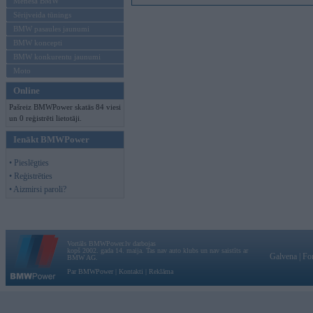
Mēneša BMW
Sērijveida tūnings
BMW pasaules jaunumi
BMW koncepti
BMW konkurentu jaunumi
Moto
Online
Pašreiz BMWPower skatās 84 viesi
un 0 reģistrēti lietotāji.
Ienākt BMWPower
• Pieslēgties
• Reģistrēties
• Aizmirsi paroli?
Vortāls BMWPower.lv darbojas
kopš 2002. gada 14. maija. Tas nav auto klubs un nav saistīts ar
Galvena
|
Fo
BMW AG.
Par BMWPower
|
Kontakti
|
Reklāma