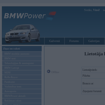
Sveiks,
Viesi!
Ie
Galvenā
Forums
Galerijas
Ziņas un raksti
Lietotāja 
BMW modeļu jaunumi
BMW testi
Tehnoloģijas & sasniegumi
BMW Latvijā
Lietotājvārds:
Offline
MINI
Pilsēta:
Rolls-Royce
Pasākumi
Braucu ar:
Vadāmības tests
Ziņojumi forumā:
Autosports
BMWPower aktuāli
Reklāmas raksti