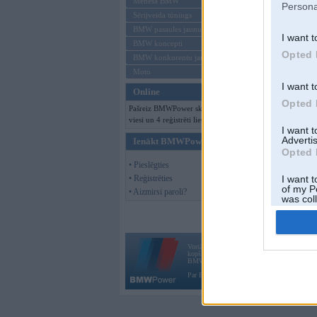
Mēneša BMW
Persona
Sērijveida tūnings
BMW pasaules jaunumi
I want t
BMW koncepti
Opted 
BMW konkurentu jaunumi
Moto
I want t
Online
Opted 
Pašreiz BMWPower skatās 137
viesi un 4 reģistrēti lietotāji.
I want 
Advertis
Ienākt BMWPower
Opted 
• Pieslēgties
• Reģistrēties
I want t
of my P
• Aizmirsi paroli?
was col
Opted 
Vortāls BMWPower.lv darbojas
kopš 2002. gada 14. maija. Tas nav auto klubs
BMW AG.
Par BMWPower
|
Kontakti
|
Reklāma