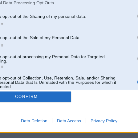
l Data Processing Opt Outs
o opt-out of the Sharing of my personal data.
In
o opt-out of the Sale of my Personal Data.
In
to opt-out of processing my Personal Data for Targeted
ing.
In
o opt-out of Collection, Use, Retention, Sale, and/or Sharing
ersonal Data that Is Unrelated with the Purposes for which it
lected.
Out
CONFIRM
 un nav saistīts ar
Galvena
|
Forums
|
Galerijas
|
Reģistrācija
|
Lietotaāji
|
Meklētājs
|
Reklā
Data Deletion
Data Access
Privacy Policy