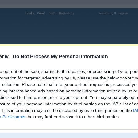
Sveiks,
Viesi!
|
Svetdiena, 9. augusts
Ienākt
Reģistrācija
Forums
Galerijas
Reģistrācija
Lietotāji
Meklētājs
.lv -
Do Not Process My Personal Information
Lietotāja kokavirs14 profils
to opt-out of the sale, sharing to third parties, or processing of your per
formation for targeted advertising by us, please use the below opt-out s
Pēdējo reizi manīts: 11. Sep 2015, 14:22
r selection. Please note that after your opt-out request is processed y
eing interest-based ads based on personal information utilized by us or
Lietotājvārds:
kokavirs14
disclosed to third parties prior to your opt-out. You may separately opt-
Pilsēta:
Rīga
losure of your personal information by third parties on the IAB’s list of
Braucu ar:
C4 2.8 quattro, E30
. This information may also be disclosed by us to third parties on the
IA
Ziņojumi forumā:
28
Participants
that may further disclose it to other third parties.
Pēdējie ziņojumi forumā
[
]