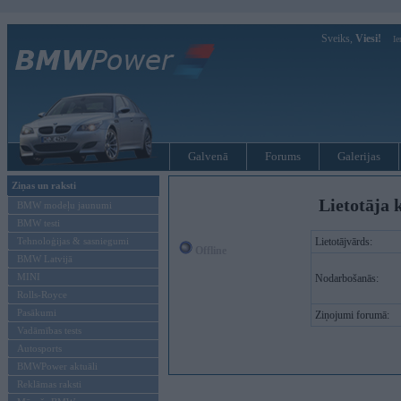
Sveiks,
Viesi!
Ie
Galvenā
Forums
Galerijas
Ziņas un raksti
Lietotāja 
BMW modeļu jaunumi
BMW testi
Tehnoloģijas & sasniegumi
Lietotājvārds:
Offline
BMW Latvijā
MINI
Nodarbošanās:
Rolls-Royce
Pasākumi
Ziņojumi forumā:
Vadāmības tests
Autosports
BMWPower aktuāli
Reklāmas raksti