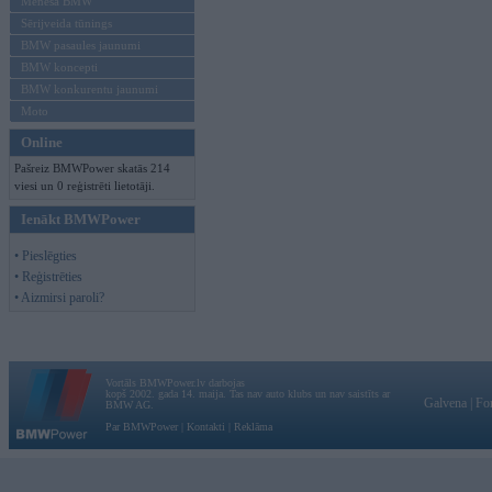
Mēneša BMW
Sērijveida tūnings
BMW pasaules jaunumi
BMW koncepti
BMW konkurentu jaunumi
Moto
Online
Pašreiz BMWPower skatās 214
viesi un 0 reģistrēti lietotāji.
Ienākt BMWPower
• Pieslēgties
• Reģistrēties
• Aizmirsi paroli?
Vortāls BMWPower.lv darbojas
kopš 2002. gada 14. maija. Tas nav auto klubs un nav saistīts ar
Galvena
|
Fo
BMW AG.
Par BMWPower
|
Kontakti
|
Reklāma