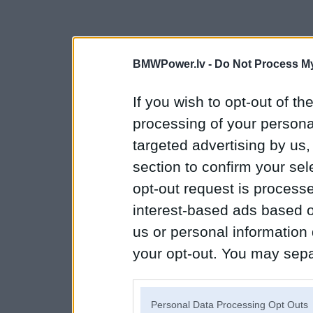
BMWPower.lv -
Do Not Process My
If you wish to opt-out of the
processing of your personal
targeted advertising by us
section to confirm your sel
opt-out request is proces
interest-based ads based o
us or personal information d
your opt-out. You may separ
disclosure of your personal
IAB’s list of downstream pa
Personal Data Processing Opt Outs