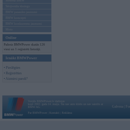
Mēneša BMW
Sērijveida tūnings
BMW pasaules jaunumi
BMW koncepti
BMW konkurentu jaunumi
Moto
Online
Pašreiz BMWPower skatās 126
viesi un 1 reģistrēti lietotāji.
Ienākt BMWPower
• Pieslēgties
• Reģistrēties
• Aizmirsi paroli?
Vortāls BMWPower.lv darbojas
kopš 2002. gada 14. maija. Tas nav auto klubs un nav saistīts ar
Galvena
|
Fo
BMW AG.
Par BMWPower
|
Kontakti
|
Reklāma