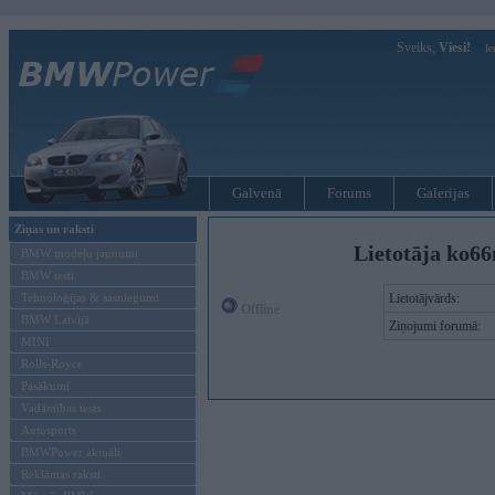
Sveiks,
Viesi!
Ie
Galvenā
Forums
Galerijas
Ziņas un raksti
Lietotāja ko66
BMW modeļu jaunumi
BMW testi
Tehnoloģijas & sasniegumi
Lietotājvārds:
Offline
BMW Latvijā
Ziņojumi forumā:
MINI
Rolls-Royce
Pasākumi
Vadāmības tests
Autosports
BMWPower aktuāli
Reklāmas raksti