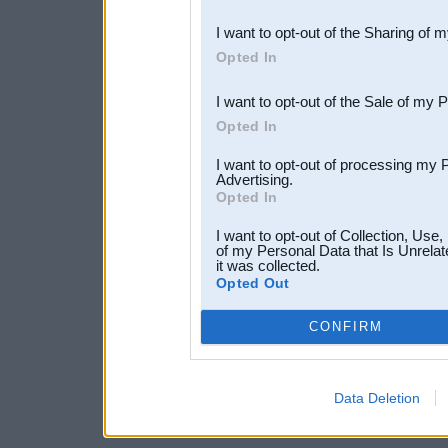
also be disclosed by us to 
I want to opt-out of the Sharing of 
Downstream Participants
th
Opted In
third parties.
I want to opt-out of the Sale of my 
Opted In
I want to opt-out of processing my 
Advertising.
Opted In
I want to opt-out of Collection, Use
of my Personal Data that Is Unrelat
it was collected.
Opted Out
CONFIRM
Data Deletion