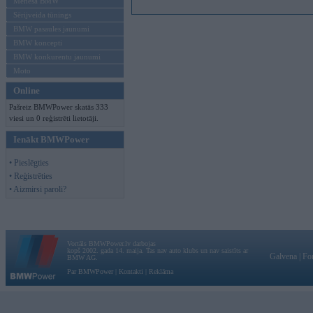
Mēneša BMW
Sērijveida tūnings
BMW pasaules jaunumi
BMW koncepti
BMW konkurentu jaunumi
Moto
Online
Pašreiz BMWPower skatās 333
viesi un 0 reģistrēti lietotāji.
Ienākt BMWPower
• Pieslēgties
• Reģistrēties
• Aizmirsi paroli?
Vortāls BMWPower.lv darbojas
kopš 2002. gada 14. maija. Tas nav auto klubs un nav saistīts ar
Galvena
|
Fo
BMW AG.
Par BMWPower
|
Kontakti
|
Reklāma