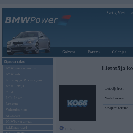
Sveiks,
Viesi!
Ie
Galvenā
Forums
Galerijas
Ziņas un raksti
Lietotāja ko
BMW modeļu jaunumi
BMW testi
Tehnoloģijas & sasniegumi
BMW Latvijā
Lietotājvārds:
MINI
Rolls-Royce
Nodarbošanās:
Pasākumi
Ziņojumi forumā:
Vadāmības tests
Autosports
BMWPower aktuāli
Reklāmas raksti
Offline