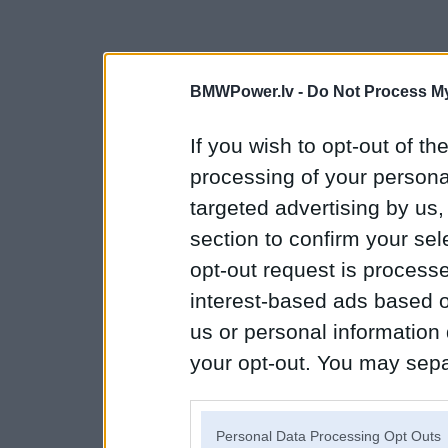
BMWPower.lv -
Do Not Process My
If you wish to opt-out of the
processing of your personal
targeted advertising by us
section to confirm your sel
opt-out request is proces
interest-based ads based o
us or personal information d
your opt-out. You may separ
disclosure of your personal
IAB’s list of downstream pa
Personal Data Processing Opt Outs