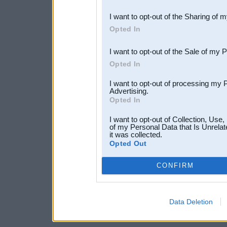
also be disclosed by us to 
I want to opt-out of the Sharing of 
Downstream Participants
th
Opted In
third parties.
I want to opt-out of the Sale of my 
Opted In
I want to opt-out of processing my 
Advertising.
Opted In
I want to opt-out of Collection, Use
of my Personal Data that Is Unrelat
it was collected.
Opted Out
CONFIRM
Data Deletion