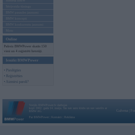
Mēneša BMW
Sērijveida tūnings
BMW pasaules jaunumi
BMW koncepti
BMW konkurentu jaunumi
Moto
Online
Pašreiz BMWPower skatās 150
viesi un 4 reģistrēti lietotāji.
Ienākt BMWPower
• Pieslēgties
• Reģistrēties
• Aizmirsi paroli?
Vortāls BMWPower.lv darbojas
kopš 2002. gada 14. maija. Tas nav auto klubs un nav saistīts ar
Galvena
|
Fo
BMW AG.
Par BMWPower
|
Kontakti
|
Reklāma