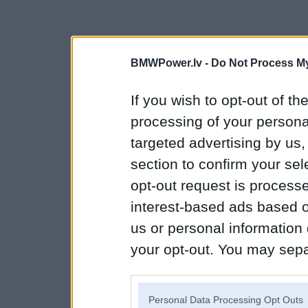
BMWPower.lv -
Do Not Process My
If you wish to opt-out of the
processing of your personal
targeted advertising by us
section to confirm your sel
opt-out request is proces
interest-based ads based o
us or personal information d
your opt-out. You may separ
disclosure of your personal
IAB’s list of downstream pa
Personal Data Processing Opt Outs