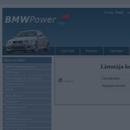
Sveiks,
Viesi!
Ie
Galvenā
Forums
Galerijas
Ziņas un raksti
Lietotāja 
BMW modeļu jaunumi
BMW testi
Tehnoloģijas & sasniegumi
Lietotājvārds:
Offline
BMW Latvijā
Ziņojumi forumā:
MINI
Rolls-Royce
Pasākumi
Vadāmības tests
Autosports
BMWPower aktuāli
Reklāmas raksti