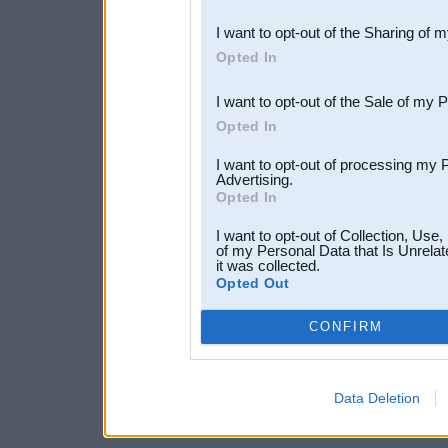
also be disclosed by us to 
I want to opt-out of the Sharing of 
Downstream Participants
th
Opted In
third parties.
I want to opt-out of the Sale of my 
Opted In
I want to opt-out of processing my 
Advertising.
Opted In
I want to opt-out of Collection, Use
of my Personal Data that Is Unrelat
it was collected.
Opted Out
CONFIRM
Data Deletion