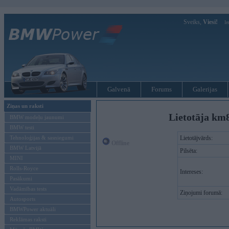
Sveiks,
Viesi!
Ie
Galvenā
Forums
Galerijas
Ziņas un raksti
Lietotāja km
BMW modeļu jaunumi
BMW testi
Tehnoloģijas & sasniegumi
Lietotājvārds:
Offline
BMW Latvijā
Pilsēta:
MINI
Rolls-Royce
Intereses:
Pasākumi
Vadāmības tests
Ziņojumi forumā:
Autosports
BMWPower aktuāli
Reklāmas raksti