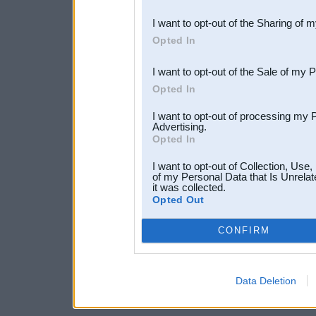
also be disclosed by us to 
I want to opt-out of the Sharing of 
Downstream Participants
th
Opted In
third parties.
I want to opt-out of the Sale of my 
Opted In
I want to opt-out of processing my 
Advertising.
Opted In
I want to opt-out of Collection, Use
of my Personal Data that Is Unrelat
it was collected.
Opted Out
CONFIRM
Data Deletion