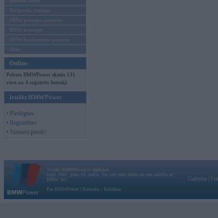
Mēneša BMW
Sērijveida tūnings
BMW pasaules jaunumi
BMW koncepti
BMW konkurentu jaunumi
Moto
Online
Pašreiz BMWPower skatās 131
viesi un 4 reģistrēti lietotāji.
Ienākt BMWPower
• Pieslēgties
• Reģistrēties
• Aizmirsi paroli?
Vortāls BMWPower.lv darbojas
kopš 2002. gada 14. maija. Tas nav auto klubs un nav saistīts ar
Galvena
|
Fo
BMW AG.
Par BMWPower
|
Kontakti
|
Reklāma