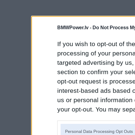
BMWPower.lv -
Do Not Process My
If you wish to opt-out of the
processing of your personal
targeted advertising by us
section to confirm your sel
opt-out request is proces
interest-based ads based o
us or personal information d
your opt-out. You may separ
disclosure of your personal
IAB’s list of downstream pa
Personal Data Processing Opt Outs