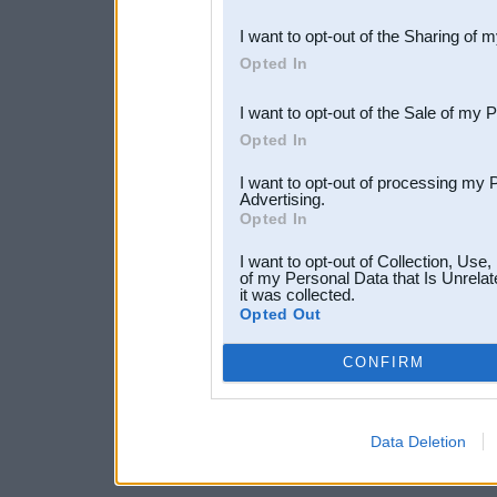
also be disclosed by us to 
I want to opt-out of the Sharing of 
Downstream Participants
th
Opted In
third parties.
I want to opt-out of the Sale of my 
Opted In
I want to opt-out of processing my 
Advertising.
Opted In
I want to opt-out of Collection, Use
of my Personal Data that Is Unrelat
it was collected.
Opted Out
CONFIRM
Data Deletion