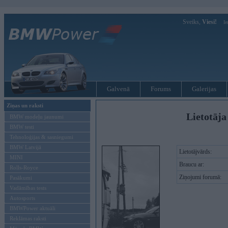
Sveiks,
Viesi!
Ie
Galvenā
Forums
Galerijas
Ziņas un raksti
Lietotāja
BMW modeļu jaunumi
BMW testi
Tehnoloģijas & sasniegumi
BMW Latvijā
Lietotājvārds:
MINI
Braucu ar:
Rolls-Royce
Ziņojumi forumā:
Pasākumi
Vadāmības tests
Autosports
BMWPower aktuāli
Reklāmas raksti