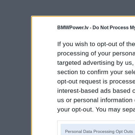
BMWPower.lv -
Do Not Process My
If you wish to opt-out of the
processing of your personal
targeted advertising by us
section to confirm your sel
opt-out request is proces
interest-based ads based o
us or personal information d
your opt-out. You may separ
disclosure of your personal
IAB’s list of downstream pa
Personal Data Processing Opt Outs