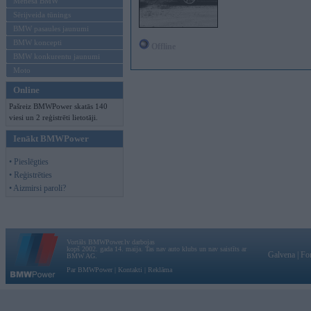
Mēneša BMW
Sērijveida tūnings
BMW pasaules jaunumi
BMW koncepti
Offline
BMW konkurentu jaunumi
Moto
Online
Pašreiz BMWPower skatās 140
viesi un 2 reģistrēti lietotāji.
Ienākt BMWPower
• Pieslēgties
• Reģistrēties
• Aizmirsi paroli?
Vortāls BMWPower.lv darbojas
kopš 2002. gada 14. maija. Tas nav auto klubs un nav saistīts ar
Galvena
|
Fo
BMW AG.
Par BMWPower
|
Kontakti
|
Reklāma