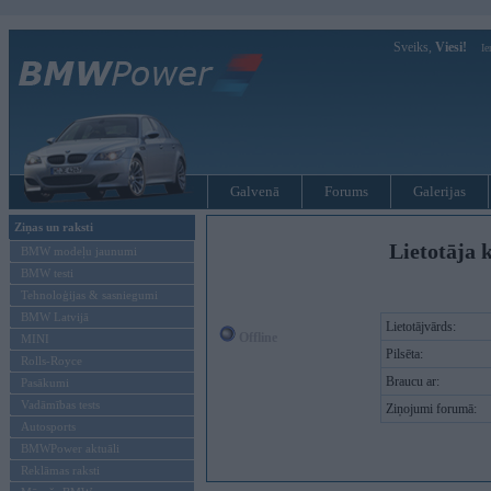
Sveiks,
Viesi!
Ie
Galvenā
Forums
Galerijas
Ziņas un raksti
Lietotāja k
BMW modeļu jaunumi
BMW testi
Tehnoloģijas & sasniegumi
BMW Latvijā
Lietotājvārds:
Offline
MINI
Pilsēta:
Rolls-Royce
Braucu ar:
Pasākumi
Vadāmības tests
Ziņojumi forumā:
Autosports
BMWPower aktuāli
Reklāmas raksti