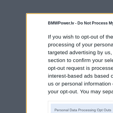
BMWPower.lv -
Do Not Process My
If you wish to opt-out of the
processing of your personal
targeted advertising by us
section to confirm your sel
opt-out request is proces
interest-based ads based o
us or personal information d
your opt-out. You may separ
disclosure of your personal
IAB’s list of downstream pa
Personal Data Processing Opt Outs