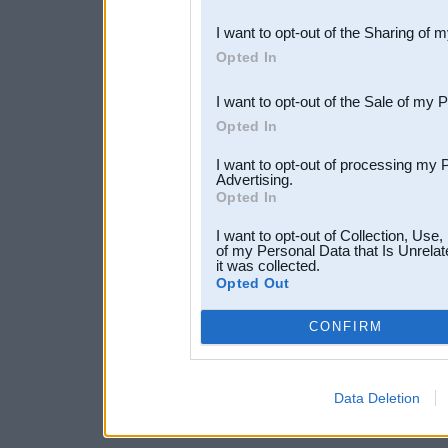
also be disclosed by us to 
I want to opt-out of the Sharing of 
Downstream Participants
th
Opted In
third parties.
I want to opt-out of the Sale of my 
Opted In
I want to opt-out of processing my 
Advertising.
Opted In
I want to opt-out of Collection, Use
of my Personal Data that Is Unrelat
it was collected.
Opted Out
CONFIRM
Data Deletion