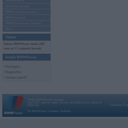
Mēneša BMW
Sērijveida tūnings
BMW pasaules jaunumi
BMW koncepti
BMW konkurentu jaunumi
Moto
Online
Pašreiz BMWPower skatās 208
viesi un 13 reģistrēti lietotāji.
Ienākt BMWPower
• Pieslēgties
• Reģistrēties
• Aizmirsi paroli?
Vortāls BMWPower.lv darbojas
kopš 2002. gada 14. maija. Tas nav auto klubs un nav saistīts ar
Galvena
|
Fo
BMW AG.
Par BMWPower
|
Kontakti
|
Reklāma