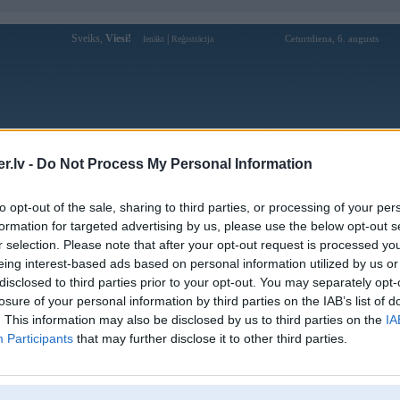
Sveiks,
Viesi!
|
Ceturtdiena, 6. augusts
Ienākt
Reģistrācija
Forums
Galerijas
Reģistrācija
Lietotāji
Meklētājs
.lv -
Do Not Process My Personal Information
Lietotāja klaumanis profils
to opt-out of the sale, sharing to third parties, or processing of your per
formation for targeted advertising by us, please use the below opt-out s
Pēdējo reizi manīts: 24. Nov 2012, 18:51
r selection. Please note that after your opt-out request is processed y
eing interest-based ads based on personal information utilized by us or
Lietotājvārds:
klaumanis
disclosed to third parties prior to your opt-out. You may separately opt-
Ziņojumi forumā:
2
losure of your personal information by third parties on the IAB’s list of
Pēdējie ziņojumi forumā
[
]
. This information may also be disclosed by us to third parties on the
IA
Participants
that may further disclose it to other third parties.