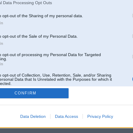
l Data Processing Opt Outs
o opt-out of the Sharing of my personal data.
In
o opt-out of the Sale of my Personal Data.
In
to opt-out of processing my Personal Data for Targeted
ing.
In
o opt-out of Collection, Use, Retention, Sale, and/or Sharing
ersonal Data that Is Unrelated with the Purposes for which it
lected.
Out
CONFIRM
 un nav saistīts ar
Galvena
|
Forums
|
Galerijas
|
Reģistrācija
|
Lietotaāji
|
Meklētājs
|
Reklā
Data Deletion
Data Access
Privacy Policy