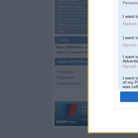
Mēneša BMW
Persona
Sērijveida tūnings
BMW pasaules jaunumi
I want t
BMW koncepti
Opted 
BMW konkurentu jaunumi
Moto
I want t
Online
Opted 
Pašreiz BMWPower skatās 126
viesi un 3 reģistrēti lietotāji.
I want 
Advertis
Ienākt BMWPower
Opted 
• Pieslēgties
• Reģistrēties
I want t
of my P
• Aizmirsi paroli?
was col
Opted 
Vortāls BMWPower.lv darbojas
kopš 2002. gada 14. maija. Tas nav auto klubs
BMW AG.
Par BMWPower
|
Kontakti
|
Reklāma