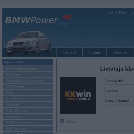
Sveiks,
Viesi!
Ie
Galvenā
Forums
Galerijas
Ziņas un raksti
Lietotāja kk
BMW modeļu jaunumi
BMW testi
Tehnoloģijas & sasniegumi
Lietotājvārds:
BMW Latvijā
Intereses:
MINI
Rolls-Royce
Ziņojumi forumā:
Pasākumi
Vadāmības tests
Autosports
Offline
BMWPower aktuāli
Reklāmas raksti