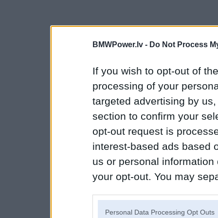
BMWPower.lv -
Do Not Process My
If you wish to opt-out of the
processing of your personal
targeted advertising by us
section to confirm your sel
opt-out request is proces
interest-based ads based o
us or personal information d
your opt-out. You may separ
disclosure of your personal
IAB’s list of downstream pa
Personal Data Processing Opt Outs