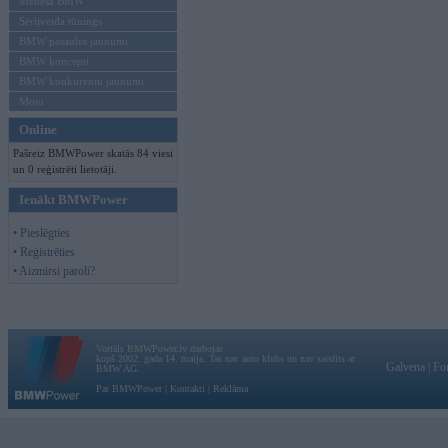
Mēneša BMW
Sērijveida tūnings
BMW pasaules jaunumi
BMW koncepti
BMW konkurentu jaunumi
Moto
Online
Pašreiz BMWPower skatās 84 viesi
un 0 reģistrēti lietotāji.
Ienākt BMWPower
• Pieslēgties
• Reģistrēties
• Aizmirsi paroli?
Vortāls BMWPower.lv darbojas
kopš 2002. gada 14. maija. Tas nav auto klubs un nav saistīts ar
Galvena
|
Fo
BMW AG.
Par BMWPower
|
Kontakti
|
Reklāma