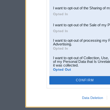
also be disclosed by us to 
I want to opt-out of the Sharing of 
Downstream Participants
th
Opted In
third parties.
I want to opt-out of the Sale of my 
Opted In
I want to opt-out of processing my 
Advertising.
Opted In
I want to opt-out of Collection, Use
of my Personal Data that Is Unrelat
it was collected.
Opted Out
CONFIRM
Data Deletion