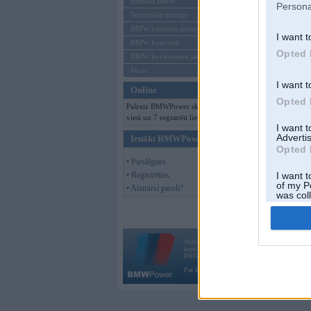
Mēneša BMW
Persona
Sērijveida tūnings
BMW pasaules jaunumi
I want t
BMW koncepti
Opted 
BMW konkurentu jaunumi
Moto
I want t
Online
Opted 
Pašreiz BMWPower skatās 177
viesi un 7 reģistrēti lietotāji.
I want 
Advertis
Ienākt BMWPower
Opted 
• Pieslēgties
• Reģistrēties
I want t
of my P
• Aizmirsi paroli?
was col
Opted 
Vortāls BMWPower.lv darbojas
kopš 2002. gada 14. maija. Tas nav auto klubs
BMW AG.
Par BMWPower
|
Kontakti
|
Reklāma