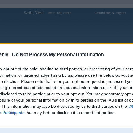
Sveiks,
Viesi!
|
Ceturtdiena, 6. augusts
Ienākt
Reģistrācija
Forums
Galerijas
Reģistrācija
Lietotāji
Meklētājs
.lv -
Do Not Process My Personal Information
Lietotāja kkr profils
to opt-out of the sale, sharing to third parties, or processing of your per
formation for targeted advertising by us, please use the below opt-out s
Pēdējo reizi manīts: 30. Sep 2022, 20:15
r selection. Please note that after your opt-out request is processed y
eing interest-based ads based on personal information utilized by us or
Lietotājvārds:
kkr
disclosed to third parties prior to your opt-out. You may separately opt-
Pilsēta:
Rīga
losure of your personal information by third parties on the IAB’s list of
Braucu ar:
7
. This information may also be disclosed by us to third parties on the
IA
Nodarbošanās:
VAG remonts
Participants
that may further disclose it to other third parties.
Ziņojumi forumā:
7
Pēdējie ziņojumi forumā
[
]