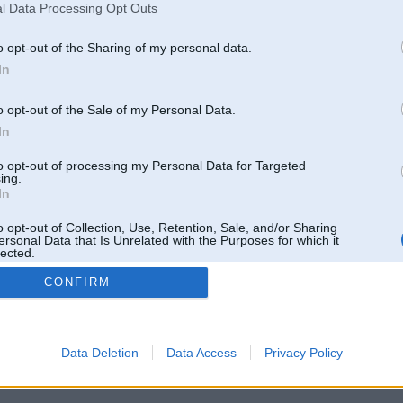
l Data Processing Opt Outs
o opt-out of the Sharing of my personal data.
In
o opt-out of the Sale of my Personal Data.
In
to opt-out of processing my Personal Data for Targeted
ing.
In
o opt-out of Collection, Use, Retention, Sale, and/or Sharing
ersonal Data that Is Unrelated with the Purposes for which it
lected.
Out
CONFIRM
 un nav saistīts ar
Galvena
|
Forums
|
Galerijas
|
Reģistrācija
|
Lietotaāji
|
Meklētājs
|
Reklā
Data Deletion
Data Access
Privacy Policy