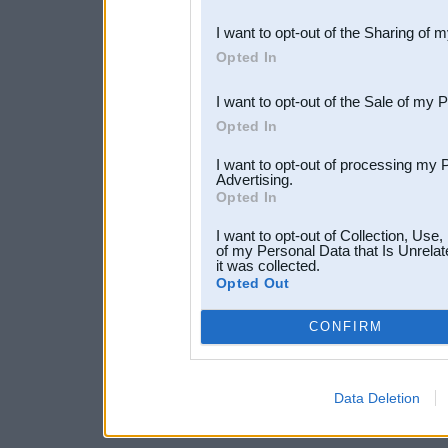
also be disclosed by us to 
I want to opt-out of the Sharing of 
Downstream Participants
th
Opted In
third parties.
I want to opt-out of the Sale of my 
Opted In
I want to opt-out of processing my 
Advertising.
Opted In
I want to opt-out of Collection, Use
of my Personal Data that Is Unrelat
it was collected.
Opted Out
CONFIRM
Data Deletion