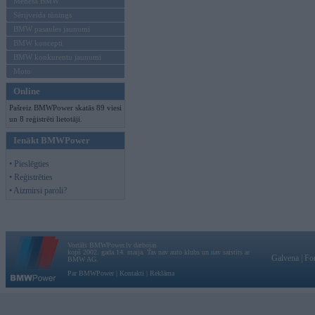
Mēneša BMW
Sērijveida tūnings
BMW pasaules jaunumi
BMW koncepti
BMW konkurentu jaunumi
Moto
Online
Pašreiz BMWPower skatās 89 viesi
un 8 reģistrēti lietotāji.
Ienākt BMWPower
• Pieslēgties
• Reģistrēties
• Aizmirsi paroli?
Vortāls BMWPower.lv darbojas
kopš 2002. gada 14. maija. Tas nav auto klubs un nav saistīts ar
Galvena
|
Fo
BMW AG.
Par BMWPower
|
Kontakti
|
Reklāma