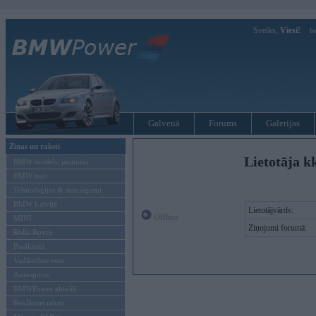
Sveiks,
Viesi!
Ie
Galvenā
Forums
Galerijas
Ziņas un raksti
Lietotāja k
BMW modeļu jaunumi
BMW testi
Tehnoloģijas & sasniegumi
BMW Latvijā
Lietotājvārds:
Offline
MINI
Ziņojumi forumā:
Rolls-Royce
Pasākumi
Vadāmības tests
Autosports
BMWPower aktuāli
Reklāmas raksti