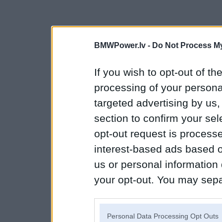
BMWPower.lv -
Do Not Process My
If you wish to opt-out of the
processing of your personal
targeted advertising by us
section to confirm your sel
opt-out request is proces
interest-based ads based o
us or personal information d
your opt-out. You may separ
disclosure of your personal
IAB’s list of downstream pa
Personal Data Processing Opt Outs