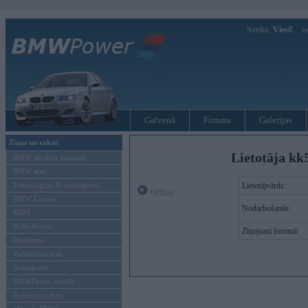
Sveiks,
Viesi!
Ie
Galvenā
Forums
Galerijas
Ziņas un raksti
Lietotāja kk5
BMW modeļu jaunumi
BMW testi
Tehnoloģijas & sasniegumi
Lietotājvārds:
Offline
BMW Latvijā
Nodarbošanās:
MINI
Rolls-Royce
Ziņojumi forumā:
Pasākumi
Vadāmības tests
Autosports
BMWPower aktuāli
Reklāmas raksti