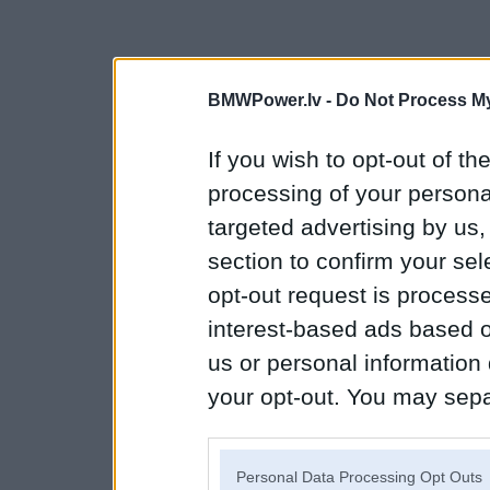
BMWPower.lv -
Do Not Process My
If you wish to opt-out of the
processing of your personal
targeted advertising by us
section to confirm your sel
opt-out request is proces
interest-based ads based o
us or personal information d
your opt-out. You may separ
disclosure of your personal
IAB’s list of downstream pa
Personal Data Processing Opt Outs