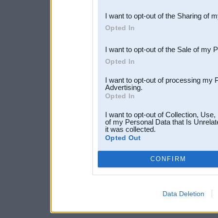
also be disclosed by us to 
I want to opt-out of the Sharing of 
Downstream Participants
th
Opted In
third parties.
I want to opt-out of the Sale of my 
Opted In
I want to opt-out of processing my 
Advertising.
Opted In
I want to opt-out of Collection, Use
of my Personal Data that Is Unrelat
it was collected.
Opted Out
CONFIRM
Data Deletion