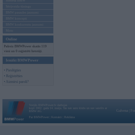
Mēneša BMW
Sērijveida tūnings
BMW pasaules jaunumi
BMW koncepti
BMW konkurentu jaunumi
Moto
Online
Pašreiz BMWPower skatās 119
viesi un 0 reģistrēti lietotāji.
Ienākt BMWPower
• Pieslēgties
• Reģistrēties
• Aizmirsi paroli?
Vortāls BMWPower.lv darbojas
kopš 2002. gada 14. maija. Tas nav auto klubs un nav saistīts ar
Galvena
|
Fo
BMW AG.
Par BMWPower
|
Kontakti
|
Reklāma