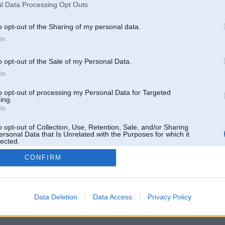
l Data Processing Opt Outs
o opt-out of the Sharing of my personal data.
In
o opt-out of the Sale of my Personal Data.
In
to opt-out of processing my Personal Data for Targeted
ing.
In
o opt-out of Collection, Use, Retention, Sale, and/or Sharing
ersonal Data that Is Unrelated with the Purposes for which it
lected.
Out
CONFIRM
 un nav saistīts ar
Galvena
|
Forums
|
Galerijas
|
Reģistrācija
|
Lietotaāji
|
Meklētājs
|
Reklā
Data Deletion
Data Access
Privacy Policy