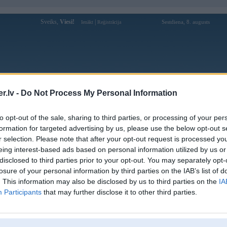
Sveiks,
Viesi!
|
Sestdiena, 8. augusts
Ienākt
Reģistrācija
Forums
Galerijas
Reģistrācija
Lietotāji
Meklētājs
.lv -
Do Not Process My Personal Information
Lietotāja kjclgbt profils
to opt-out of the sale, sharing to third parties, or processing of your per
formation for targeted advertising by us, please use the below opt-out s
Lietotājvārds:
kjclgbt
r selection. Please note that after your opt-out request is processed y
eing interest-based ads based on personal information utilized by us or
Ziņojumi forumā:
0
disclosed to third parties prior to your opt-out. You may separately opt-
Pēdējie ziņojumi forumā
[
]
losure of your personal information by third parties on the IAB’s list of
. This information may also be disclosed by us to third parties on the
IA
Participants
that may further disclose it to other third parties.