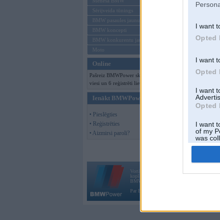
Mēneša BMW
Persona
Sērijveida tūnings
BMW pasaules jaunumi
I want t
BMW koncepti
Opted 
BMW konkurentu jaunumi
Moto
I want t
Online
Opted 
Pašreiz BMWPower skatās 363
viesi un 6 reģistrēti lietotāji.
I want 
Advertis
Ienākt BMWPower
Opted 
• Pieslēgties
• Reģistrēties
I want t
of my P
• Aizmirsi paroli?
was col
Opted 
Vortāls BMWPower.lv darbojas
kopš 2002. gada 14. maija. Tas nav auto klubs
BMW AG.
Par BMWPower
|
Kontakti
|
Reklāma