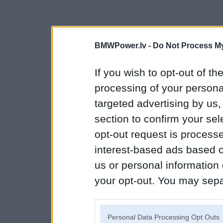
BMWPower.lv -
Do Not Process My
If you wish to opt-out of the
processing of your personal
targeted advertising by us
section to confirm your sel
opt-out request is proces
interest-based ads based o
us or personal information d
your opt-out. You may separ
disclosure of your personal
IAB’s list of downstream pa
Personal Data Processing Opt Outs