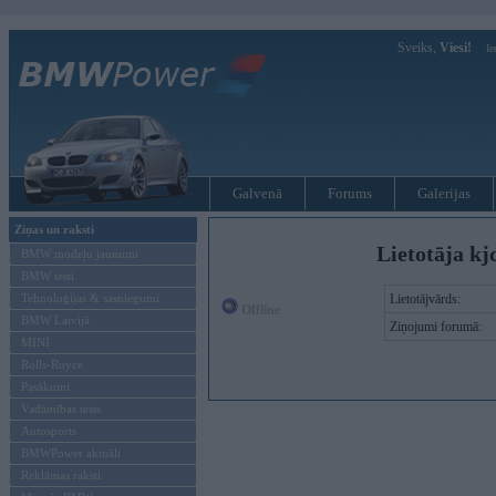
Sveiks,
Viesi!
Ie
Galvenā
Forums
Galerijas
Ziņas un raksti
Lietotāja kj
BMW modeļu jaunumi
BMW testi
Tehnoloģijas & sasniegumi
Lietotājvārds:
Offline
BMW Latvijā
Ziņojumi forumā:
MINI
Rolls-Royce
Pasākumi
Vadāmības tests
Autosports
BMWPower aktuāli
Reklāmas raksti