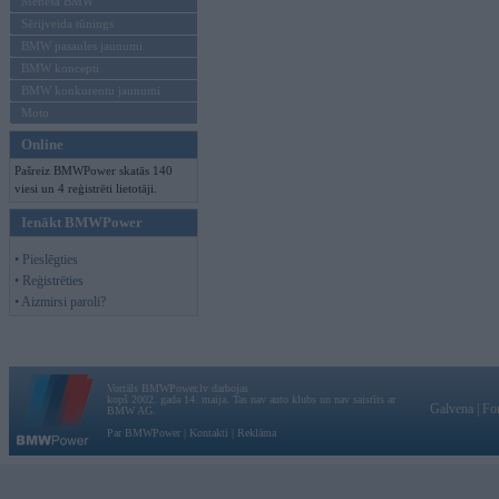
Mēneša BMW
Sērijveida tūnings
BMW pasaules jaunumi
BMW koncepti
BMW konkurentu jaunumi
Moto
Online
Pašreiz BMWPower skatās 140
viesi un 4 reģistrēti lietotāji.
Ienākt BMWPower
• Pieslēgties
• Reģistrēties
• Aizmirsi paroli?
Vortāls BMWPower.lv darbojas
kopš 2002. gada 14. maija. Tas nav auto klubs un nav saistīts ar
Galvena
|
Fo
BMW AG.
Par BMWPower
|
Kontakti
|
Reklāma