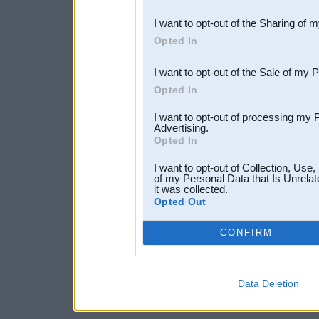
also be disclosed by us to 
I want to opt-out of the Sharing of 
Downstream Participants
th
Opted In
third parties.
I want to opt-out of the Sale of my 
Opted In
I want to opt-out of processing my 
Advertising.
Opted In
I want to opt-out of Collection, Use
of my Personal Data that Is Unrelat
it was collected.
Opted Out
CONFIRM
Data Deletion