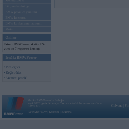
Mēneša BMW
Sērijveida tūnings
BMW pasaules jaunumi
BMW koncepti
BMW konkurentu jaunumi
Moto
Online
Pašreiz BMWPower skatās 124
viesi un 7 reģistrēti lietotāji.
Ienākt BMWPower
• Pieslēgties
• Reģistrēties
• Aizmirsi paroli?
Vortāls BMWPower.lv darbojas
kopš 2002. gada 14. maija. Tas nav auto klubs un nav saistīts ar
Galvena
|
Fo
BMW AG.
Par BMWPower
|
Kontakti
|
Reklāma