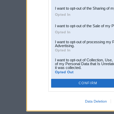
also be disclosed by us to 
I want to opt-out of the Sharing of 
Downstream Participants
th
Opted In
third parties.
I want to opt-out of the Sale of my 
Opted In
I want to opt-out of processing my 
Advertising.
Opted In
I want to opt-out of Collection, Use
of my Personal Data that Is Unrelat
it was collected.
Opted Out
CONFIRM
Data Deletion