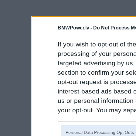
BMWPower.lv -
Do Not Process My
If you wish to opt-out of the
processing of your personal
targeted advertising by us
section to confirm your sel
opt-out request is proces
interest-based ads based o
us or personal information d
your opt-out. You may separ
disclosure of your personal
IAB’s list of downstream pa
Personal Data Processing Opt Outs