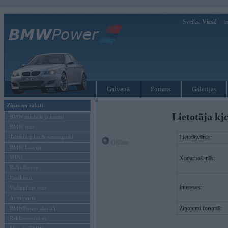
Sveiks,
Viesi!
Ie
Galvenā
Forums
Galerijas
Ziņas un raksti
Lietotāja kj
BMW modeļu jaunumi
BMW testi
Tehnoloģijas & sasniegumi
Lietotājvārds:
Offline
BMW Latvijā
MINI
Nodarbošanās:
Rolls-Royce
Pasākumi
Intereses:
Vadāmības tests
Autosports
Ziņojumi forumā:
BMWPower aktuāli
Reklāmas raksti