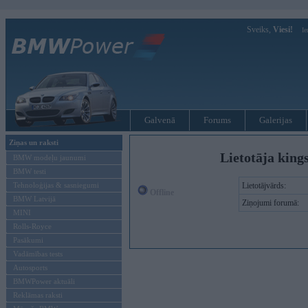
Sveiks,
Viesi!
Ie
Galvenā
Forums
Galerijas
Ziņas un raksti
Lietotāja king
BMW modeļu jaunumi
BMW testi
Tehnoloģijas & sasniegumi
Lietotājvārds:
Offline
BMW Latvijā
Ziņojumi forumā:
MINI
Rolls-Royce
Pasākumi
Vadāmības tests
Autosports
BMWPower aktuāli
Reklāmas raksti