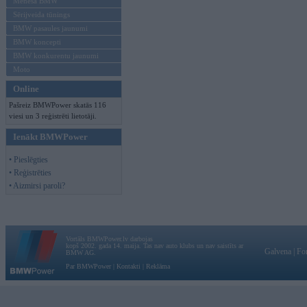
Mēneša BMW
Sērijveida tūnings
BMW pasaules jaunumi
BMW koncepti
BMW konkurentu jaunumi
Moto
Online
Pašreiz BMWPower skatās 116
viesi un 3 reģistrēti lietotāji.
Ienākt BMWPower
• Pieslēgties
• Reģistrēties
• Aizmirsi paroli?
Vortāls BMWPower.lv darbojas
kopš 2002. gada 14. maija. Tas nav auto klubs un nav saistīts ar
Galvena
|
Fo
BMW AG.
Par BMWPower
|
Kontakti
|
Reklāma