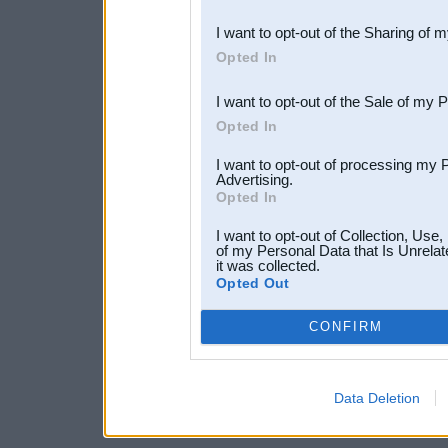
also be disclosed by us to 
I want to opt-out of the Sharing of 
Downstream Participants
th
Opted In
third parties.
I want to opt-out of the Sale of my 
Opted In
I want to opt-out of processing my 
Advertising.
Opted In
I want to opt-out of Collection, Use
of my Personal Data that Is Unrelat
it was collected.
Opted Out
CONFIRM
Data Deletion