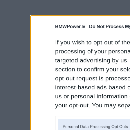
BMWPower.lv -
Do Not Process My
If you wish to opt-out of the
processing of your personal
targeted advertising by us
section to confirm your sel
opt-out request is proces
interest-based ads based o
us or personal information d
your opt-out. You may separ
disclosure of your personal
IAB’s list of downstream pa
Personal Data Processing Opt Outs