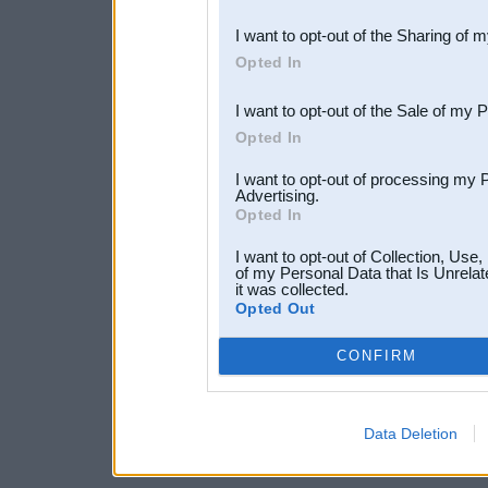
also be disclosed by us to 
I want to opt-out of the Sharing of 
Downstream Participants
th
Opted In
third parties.
I want to opt-out of the Sale of my 
Opted In
I want to opt-out of processing my 
Advertising.
Opted In
I want to opt-out of Collection, Use
of my Personal Data that Is Unrelat
it was collected.
Opted Out
CONFIRM
Data Deletion