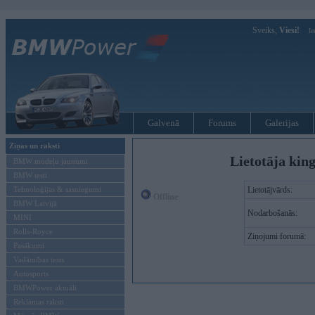
Sveiks,
Viesi!
Ie
Galvenā
Forums
Galerijas
Ziņas un raksti
Lietotāja king
BMW modeļu jaunumi
BMW testi
Tehnoloģijas & sasniegumi
Lietotājvārds:
Offline
BMW Latvijā
Nodarbošanās:
MINI
Rolls-Royce
Ziņojumi forumā:
Pasākumi
Vadāmības tests
Autosports
BMWPower aktuāli
Reklāmas raksti