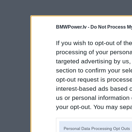
BMWPower.lv -
Do Not Process My
If you wish to opt-out of the
processing of your personal
targeted advertising by us
section to confirm your sel
opt-out request is proces
interest-based ads based o
us or personal information d
your opt-out. You may separ
disclosure of your personal
IAB’s list of downstream pa
Personal Data Processing Opt Outs