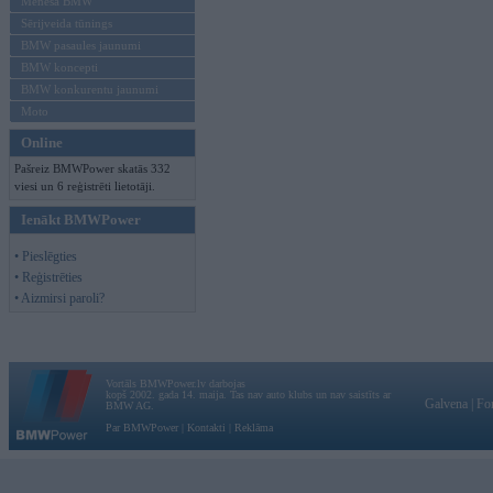
Mēneša BMW
Sērijveida tūnings
BMW pasaules jaunumi
BMW koncepti
BMW konkurentu jaunumi
Moto
Online
Pašreiz BMWPower skatās 332
viesi un 6 reģistrēti lietotāji.
Ienākt BMWPower
• Pieslēgties
• Reģistrēties
• Aizmirsi paroli?
Vortāls BMWPower.lv darbojas
kopš 2002. gada 14. maija. Tas nav auto klubs un nav saistīts ar
Galvena
|
Fo
BMW AG.
Par BMWPower
|
Kontakti
|
Reklāma