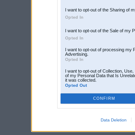
also be disclosed by us to 
I want to opt-out of the Sharing of 
Downstream Participants
th
Opted In
third parties.
I want to opt-out of the Sale of my 
Opted In
I want to opt-out of processing my 
Advertising.
Opted In
I want to opt-out of Collection, Use
of my Personal Data that Is Unrelat
it was collected.
Opted Out
CONFIRM
Data Deletion