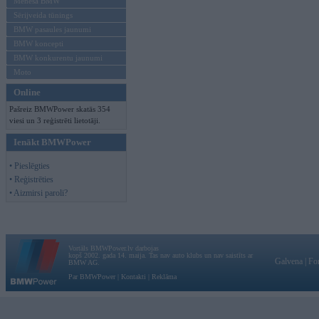
Mēneša BMW
Sērijveida tūnings
BMW pasaules jaunumi
BMW koncepti
BMW konkurentu jaunumi
Moto
Online
Pašreiz BMWPower skatās 354
viesi un 3 reģistrēti lietotāji.
Ienākt BMWPower
• Pieslēgties
• Reģistrēties
• Aizmirsi paroli?
Vortāls BMWPower.lv darbojas
kopš 2002. gada 14. maija. Tas nav auto klubs un nav saistīts ar
Galvena
|
Fo
BMW AG.
Par BMWPower
|
Kontakti
|
Reklāma