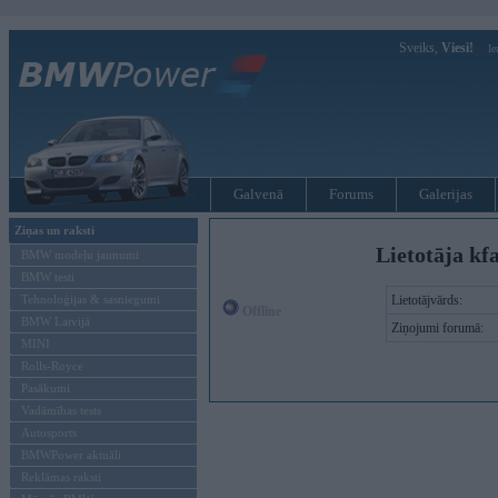
Sveiks,
Viesi!
Ie
Galvenā
Forums
Galerijas
Ziņas un raksti
Lietotāja kf
BMW modeļu jaunumi
BMW testi
Tehnoloģijas & sasniegumi
Lietotājvārds:
Offline
BMW Latvijā
Ziņojumi forumā:
MINI
Rolls-Royce
Pasākumi
Vadāmības tests
Autosports
BMWPower aktuāli
Reklāmas raksti