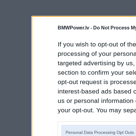
BMWPower.lv -
Do Not Process My
If you wish to opt-out of the
processing of your personal
targeted advertising by us
section to confirm your sel
opt-out request is proces
interest-based ads based o
us or personal information d
your opt-out. You may separ
disclosure of your personal
IAB’s list of downstream pa
Personal Data Processing Opt Outs