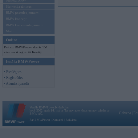
Mēneša BMW
Sērijveida tūnings
BMW pasaules jaunumi
BMW koncepti
BMW konkurentu jaunumi
Moto
Online
Pašreiz BMWPower skatās 151
viesi un 4 reģistrēti lietotāji.
Ienākt BMWPower
• Pieslēgties
• Reģistrēties
• Aizmirsi paroli?
Vortāls BMWPower.lv darbojas
kopš 2002. gada 14. maija. Tas nav auto klubs un nav saistīts ar
Galvena
|
Fo
BMW AG.
Par BMWPower
|
Kontakti
|
Reklāma