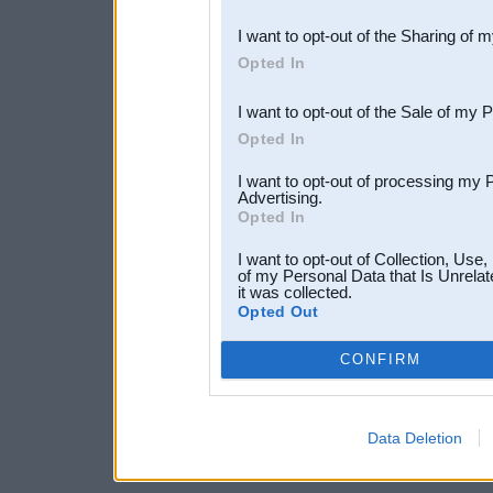
also be disclosed by us to 
I want to opt-out of the Sharing of 
Downstream Participants
th
Opted In
third parties.
I want to opt-out of the Sale of my 
Opted In
I want to opt-out of processing my 
Advertising.
Opted In
I want to opt-out of Collection, Use
of my Personal Data that Is Unrelat
it was collected.
Opted Out
CONFIRM
Data Deletion