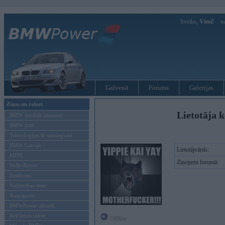
Sveiks,
Viesi!
Ie
Galvenā
Forums
Galerijas
Ziņas un raksti
Lietotāja k
BMW modeļu jaunumi
BMW testi
Tehnoloģijas & sasniegumi
BMW Latvijā
Lietotājvārds:
MINI
Ziņojumi forumā:
Rolls-Royce
Pasākumi
Vadāmības tests
Autosports
BMWPower aktuāli
Reklāmas raksti
Offline