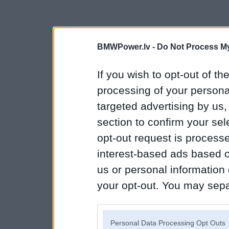
BMWPower.lv -
Do Not Process My
If you wish to opt-out of the
processing of your personal
targeted advertising by us
section to confirm your sel
opt-out request is proces
interest-based ads based o
us or personal information d
your opt-out. You may separ
disclosure of your personal
IAB’s list of downstream pa
Personal Data Processing Opt Outs